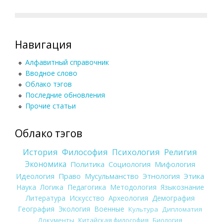
Навигация
Алфавитный справочник
Вводное слово
Облако тэгов
Последние обновления
Прочие статьи
Облако тэгов
История
Философия
Психология
Религия
Экономика
Политика
Социология
Мифология
Идеология
Право
Мусульманство
Этнология
Этика
Наука
Логика
Педагогика
Методология
Языкознание
Литература
Искусство
Археология
Демография
География
Экология
Военные
Культура
Дипломатия
Документы
Китайская философия
Биология