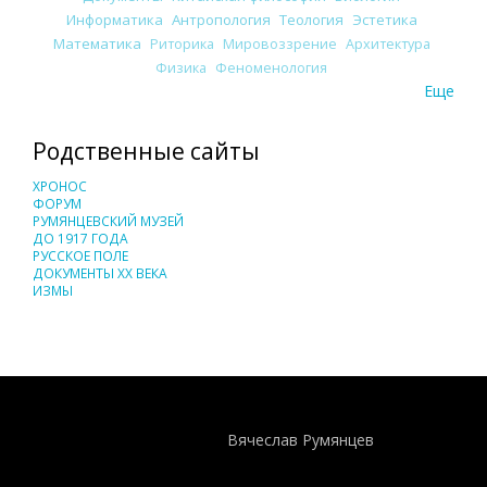
Информатика
Антропология
Теология
Эстетика
Математика
Риторика
Мировоззрение
Архитектура
Физика
Феноменология
Еще
Родственные сайты
ХРОНОС
ФОРУМ
РУМЯНЦЕВСКИЙ МУЗЕЙ
ДО 1917 ГОДА
РУССКОЕ ПОЛЕ
ДОКУМЕНТЫ XX ВЕКА
ИЗМЫ
Понятия И Категории - Исторический Проект ХРОНОС
WEB-редактор
Вячеслав Румянцев