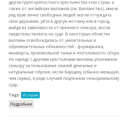
других групп крепостного крестьянства этих стран, а
также от английских вилланов (см. Вилланство), имели
ряд прав лично свободных людей: могли отчуждать
свои держания, уйти в другую вотчину или в город,
выйдя из зависимости от прежнего сеньора, могли
свидетельствовать на суде. В некоторых областях
вилланы освобождались от унизительных и
обременительных обязанностей - формарьяжа,
менморта, произвольной тальи и «поголовного» сбора.
Но наряду с другими крестьянами вилланы уплачивали
сеньору за пользование землей денежные и
натуральные оброки, несли барщину (обычно меньшую,
чем сервы), в ряде случаев подлежали сеньориальному
суду...
Tags:
История
Подробнее
о Вилланы