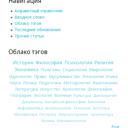
Навигация
Алфавитный справочник
Вводное слово
Облако тэгов
Последние обновления
Прочие статьи
Облако тэгов
История
Философия
Психология
Религия
Экономика
Политика
Социология
Мифология
Идеология
Право
Мусульманство
Этнология
Этика
Наука
Логика
Педагогика
Методология
Языкознание
Литература
Искусство
Археология
Демография
География
Экология
Военные
Культура
Дипломатия
Документы
Китайская философия
Биология
Информатика
Антропология
Теология
Эстетика
Математика
Риторика
Мировоззрение
Архитектура
Физика
Феноменология
Еще