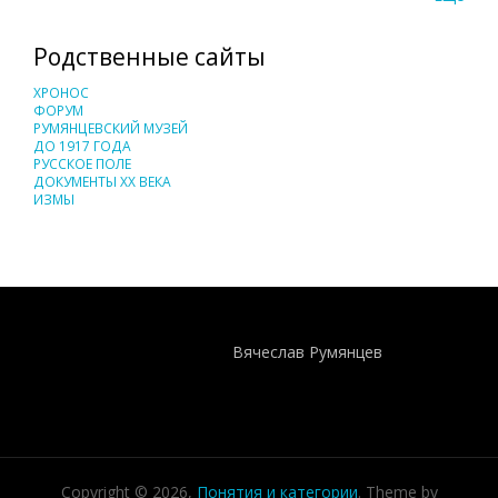
Родственные сайты
ХРОНОС
ФОРУМ
РУМЯНЦЕВСКИЙ МУЗЕЙ
ДО 1917 ГОДА
РУССКОЕ ПОЛЕ
ДОКУМЕНТЫ XX ВЕКА
ИЗМЫ
Понятия И Категории - Исторический Проект ХРОНОС
WEB-редактор
Вячеслав Румянцев
Copyright © 2026,
Понятия и категории
. Theme by