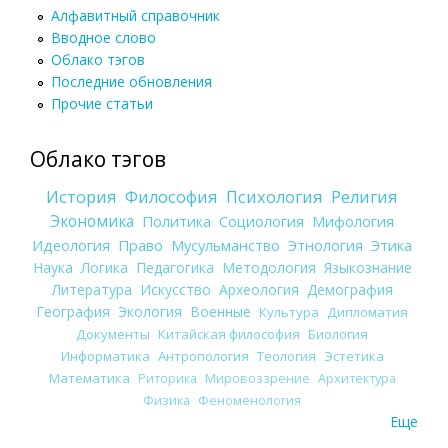
Алфавитный справочник
Вводное слово
Облако тэгов
Последние обновления
Прочие статьи
Облако тэгов
История
Философия
Психология
Религия
Экономика
Политика
Социология
Мифология
Идеология
Право
Мусульманство
Этнология
Этика
Наука
Логика
Педагогика
Методология
Языкознание
Литература
Искусство
Археология
Демография
География
Экология
Военные
Культура
Дипломатия
Документы
Китайская философия
Биология
Информатика
Антропология
Теология
Эстетика
Математика
Риторика
Мировоззрение
Архитектура
Физика
Феноменология
Еще