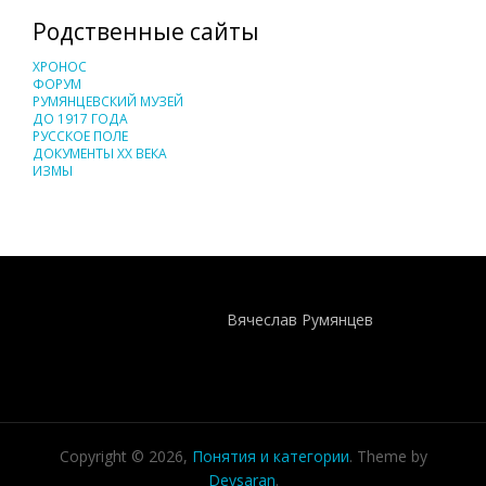
Родственные сайты
ХРОНОС
ФОРУМ
РУМЯНЦЕВСКИЙ МУЗЕЙ
ДО 1917 ГОДА
РУССКОЕ ПОЛЕ
ДОКУМЕНТЫ XX ВЕКА
ИЗМЫ
Понятия И Категории - Исторический Проект ХРОНОС
WEB-редактор
Вячеслав Румянцев
Copyright © 2026,
Понятия и категории
. Theme by
Devsaran
.