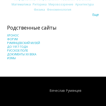
Математика
Риторика
Мировоззрение
Архитектура
Физика
Феноменология
Еще
Родственные сайты
ХРОНОС
ФОРУМ
РУМЯНЦЕВСКИЙ МУЗЕЙ
ДО 1917 ГОДА
РУССКОЕ ПОЛЕ
ДОКУМЕНТЫ XX ВЕКА
ИЗМЫ
Понятия И Категории - Исторический Проект ХРОНОС
WEB-редактор
Вячеслав Румянцев