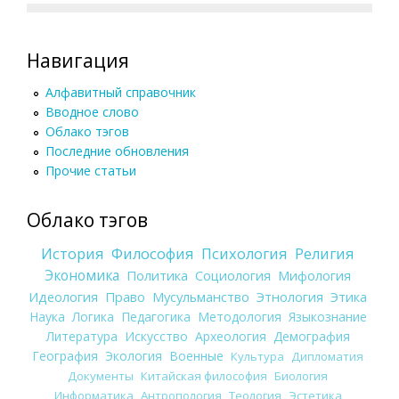
Навигация
Алфавитный справочник
Вводное слово
Облако тэгов
Последние обновления
Прочие статьи
Облако тэгов
История
Философия
Психология
Религия
Экономика
Политика
Социология
Мифология
Идеология
Право
Мусульманство
Этнология
Этика
Наука
Логика
Педагогика
Методология
Языкознание
Литература
Искусство
Археология
Демография
География
Экология
Военные
Культура
Дипломатия
Документы
Китайская философия
Биология
Информатика
Антропология
Теология
Эстетика