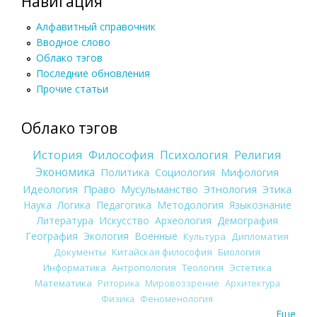
Навигация
Алфавитный справочник
Вводное слово
Облако тэгов
Последние обновления
Прочие статьи
Облако тэгов
История
Философия
Психология
Религия
Экономика
Политика
Социология
Мифология
Идеология
Право
Мусульманство
Этнология
Этика
Наука
Логика
Педагогика
Методология
Языкознание
Литература
Искусство
Археология
Демография
География
Экология
Военные
Культура
Дипломатия
Документы
Китайская философия
Биология
Информатика
Антропология
Теология
Эстетика
Математика
Риторика
Мировоззрение
Архитектура
Физика
Феноменология
Еще