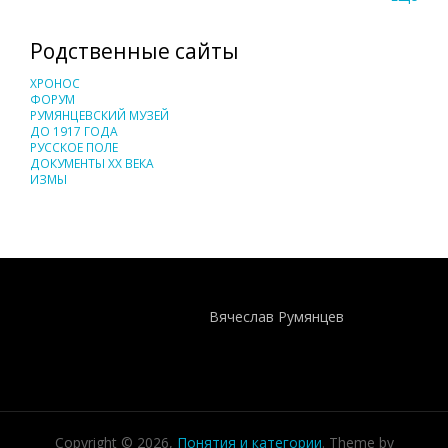
Родственные сайты
ХРОНОС
ФОРУМ
РУМЯНЦЕВСКИЙ МУЗЕЙ
ДО 1917 ГОДА
РУССКОЕ ПОЛЕ
ДОКУМЕНТЫ XX ВЕКА
ИЗМЫ
Понятия И Категории - Исторический Проект ХРОНОС
WEB-редактор
Вячеслав Румянцев
Copyright © 2026,
Понятия и категории
. Theme by