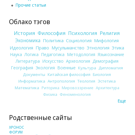
Прочие статьи
Облако тэгов
История
Философия
Психология
Религия
Экономика
Политика
Социология
Мифология
Идеология
Право
Мусульманство
Этнология
Этика
Наука
Логика
Педагогика
Методология
Языкознание
Литература
Искусство
Археология
Демография
География
Экология
Военные
Культура
Дипломатия
Документы
Китайская философия
Биология
Информатика
Антропология
Теология
Эстетика
Математика
Риторика
Мировоззрение
Архитектура
Физика
Феноменология
Еще
Родственные сайты
ХРОНОС
ФОРУМ