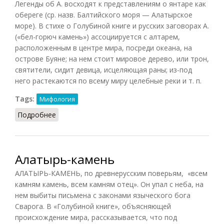
Легенды об А. восходят к представлениям о янтаре как
обереге (ср. назв. Балтийского моря — Алатырское
море). В стихе о Голубиной книге и русских заговорах А.
(«бел-горюч камень») ассоциируется с алтарем,
расположенным в центре мира, посреди океана, на
острове Буяне; на нем стоит мировое дерево, или трон,
святители, сидит девица, исцеляющая раны; из-под
него растекаются по всему миру целебные реки и т. п.
Tags:
Мифология
Подробнее
о Алатырь
Алатырь-камень
АЛАТЫРЬ-КАМЕНЬ, по древнерусским поверьям, «всем
камням камень, всем камням отец». Он упал с неба, на
нем выбиты письмена с законами языческого бога
Сварога. В «Голубиной книге», объясняющей
происхождение мира, рассказывается, что под