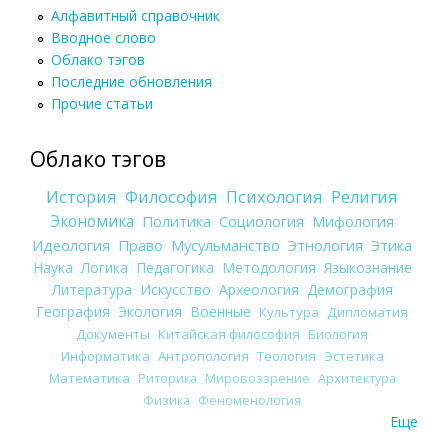
Алфавитный справочник
Вводное слово
Облако тэгов
Последние обновления
Прочие статьи
Облако тэгов
История
Философия
Психология
Религия
Экономика
Политика
Социология
Мифология
Идеология
Право
Мусульманство
Этнология
Этика
Наука
Логика
Педагогика
Методология
Языкознание
Литература
Искусство
Археология
Демография
География
Экология
Военные
Культура
Дипломатия
Документы
Китайская философия
Биология
Информатика
Антропология
Теология
Эстетика
Математика
Риторика
Мировоззрение
Архитектура
Физика
Феноменология
Еще