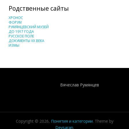
Родственные сайты
ХРОНОС
ФОРУМ
РУМЯНЦЕВСКИЙ МУЗЕЙ
ДО 1917 ГОДА
РУССКОЕ ПОЛЕ
ДОКУМЕНТЫ XX ВЕКА
ИЗМЫ
Понятия И Категории - Исторический Проект ХРОНОС
WEB-редактор
Вячеслав Румянцев
Copyright © 2026,
Понятия и категории
. Theme by
Devsaran
.