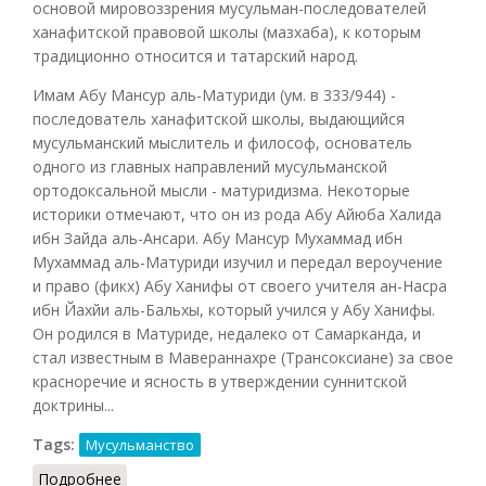
основой мировоззрения мусульман-последователей
ханафитской правовой школы (мазхаба), к которым
традиционно относится и татарский народ.
Имам Абу Мансур аль-Матуриди (ум. в 333/944) -
последователь ханафитской школы, выдающийся
мусульманский мыслитель и философ, основатель
одного из главных направлений мусульманской
ортодоксальной мысли - матуридизма. Некоторые
историки отмечают, что он из рода Абу Айюба Халида
ибн Зайда аль-Ансари. Абу Мансур Мухаммад ибн
Мухаммад аль-Матуриди изучил и передал вероучение
и право (фикх) Абу Ханифы от своего учителя ан-Насра
ибн Йахйи аль-Бальхы, который учился у Абу Ханифы.
Он родился в Матуриде, недалеко от Самарканда, и
стал известным в Мавераннахре (Трансоксиане) за свое
красноречие и ясность в утверждении суннитской
доктрины...
Tags:
Мусульманство
Подробнее
о Матуридиты