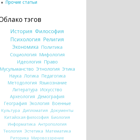
Прочие статьи
Облако тэгов
История
Философия
Психология
Религия
Экономика
Политика
Социология
Мифология
Идеология
Право
Мусульманство
Этнология
Этика
Наука
Логика
Педагогика
Методология
Языкознание
Литература
Искусство
Археология
Демография
География
Экология
Военные
Культура
Дипломатия
Документы
Китайская философия
Биология
Информатика
Антропология
Теология
Эстетика
Математика
Риторика
Мировоззрение