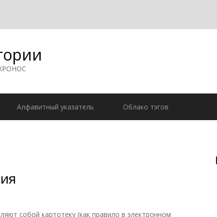
гории
 ХРОНОС
Алфавитный указатель
Облако тэгов
ния
вляют собой картотеку (как правило в электронном