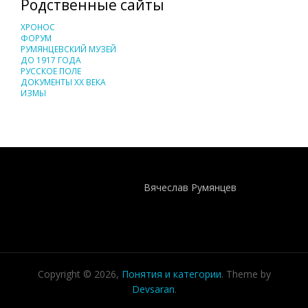
Родственные сайты
ХРОНОС
ФОРУМ
РУМЯНЦЕВСКИЙ МУЗЕЙ
ДО 1917 ГОДА
РУССКОЕ ПОЛЕ
ДОКУМЕНТЫ XX ВЕКА
ИЗМЫ
Понятия И Категории - Исторический Проект ХРОНОС
WEB-редактор
Вячеслав Румянцев
Copyright © 2026,
Понятия и категории
. Theme by
Devsaran
.