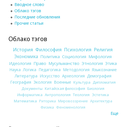
Вводное слово
Облако тэгов
Последние обновления
Прочие статьи
Облако тэгов
История
Философия
Психология
Религия
Экономика
Политика
Социология
Мифология
Идеология
Право
Мусульманство
Этнология
Этика
Наука
Логика
Педагогика
Методология
Языкознание
Литература
Искусство
Археология
Демография
География
Экология
Военные
Культура
Дипломатия
Документы
Китайская философия
Биология
Информатика
Антропология
Теология
Эстетика
Математика
Риторика
Мировоззрение
Архитектура
Физика
Феноменология
Еще