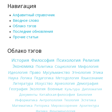
Навигация
Алфавитный справочник
Вводное слово
Облако тэгов
Последние обновления
Прочие статьи
Облако тэгов
История
Философия
Психология
Религия
Экономика
Политика
Социология
Мифология
Идеология
Право
Мусульманство
Этнология
Этика
Наука
Логика
Педагогика
Методология
Языкознание
Литература
Искусство
Археология
Демография
География
Экология
Военные
Культура
Дипломатия
Документы
Китайская философия
Биология
Информатика
Антропология
Теология
Эстетика
Математика
Риторика
Мировоззрение
Архитектура
Физика
Феноменология