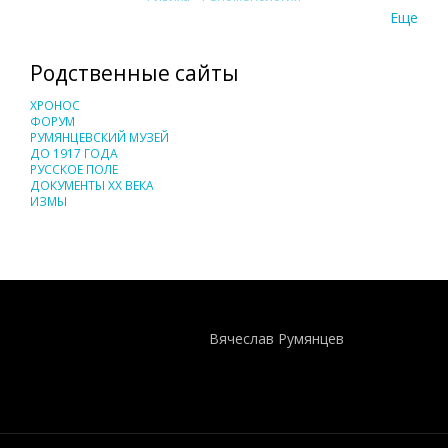
Еще
Родственные сайты
ХРОНОС
ФОРУМ
РУМЯНЦЕВСКИЙ МУЗЕЙ
ДО 1917 ГОДА
РУССКОЕ ПОЛЕ
ДОКУМЕНТЫ XX ВЕКА
ИЗМЫ
Понятия И Категории - Исторический Проект ХРОНОС
WEB-редактор
Вячеслав Румянцев