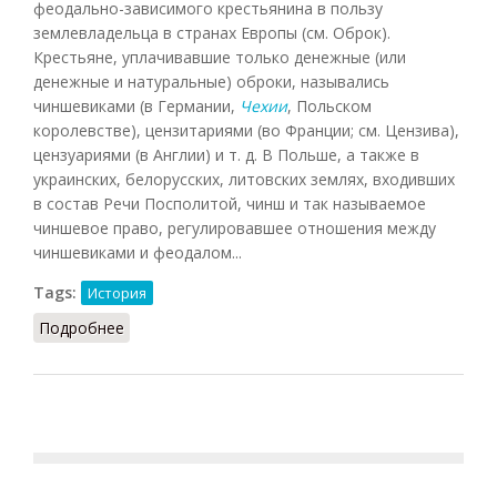
феодально-зависимого крестьянина в пользу
землевладельца в странах Европы (см. Оброк).
Крестьяне, уплачивавшие только денежные (или
денежные и натуральные) оброки, назывались
чиншевиками (в Германии,
Чехии
, Польском
королевстве), цензитариями (во Франции; см. Цензива),
цензуариями (в Англии) и т. д. В Польше, а также в
украинских, белорусских, литовских землях, входивших
в состав Речи Посполитой, чинш и так называемое
чиншевое право, регулировавшее отношения между
чиншевиками и феодалом...
Tags:
История
Подробнее
о Чинш