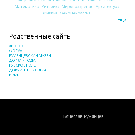
Математика
Риторика
Мировоззрение
Архитектура
Физика
Феноменология
Еще
Родственные сайты
ХРОНОС
ФОРУМ
РУМЯНЦЕВСКИЙ МУЗЕЙ
ДО 1917 ГОДА
РУССКОЕ ПОЛЕ
ДОКУМЕНТЫ XX ВЕКА
ИЗМЫ
Понятия И Категории - Исторический Проект ХРОНОС
WEB-редактор
Вячеслав Румянцев