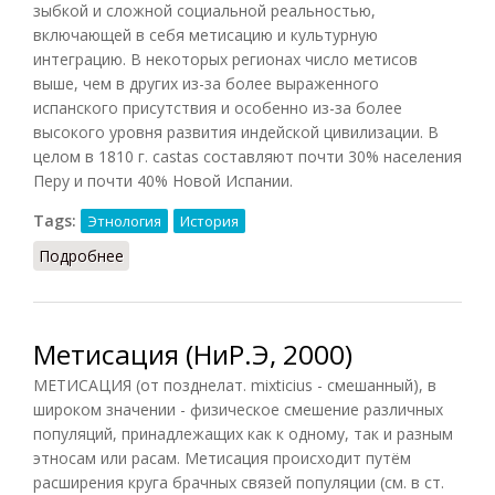
зыбкой и сложной социальной реальностью,
включающей в себя метисацию и культурную
интеграцию. В некоторых регионах число метисов
выше, чем в других из-за более выраженного
испанского присутствия и особенно из-за более
высокого уровня развития индейской цивилизации. В
целом в 1810 г. castas составляют почти 30% населения
Перу и почти 40% Новой Испании.
Tags:
Этнология
История
Подробнее
о Метисы [в Испанской Америке]
Метисация (НиР.Э, 2000)
МЕТИСАЦИЯ (от позднелат. mixticius - смешанный), в
широком значении - физическое смешение различных
популяций, принадлежащих как к одному, так и разным
этносам или расам. Метисация происходит путём
расширения круга брачных связей популяции (см. в ст.