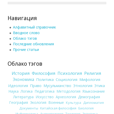
Навигация
Алфавитный справочник
Вводное слово
Облако тэгов
Последние обновления
Прочие статьи
Облако тэгов
История
Философия
Психология
Религия
Экономика
Политика
Социология
Мифология
Идеология
Право
Мусульманство
Этнология
Этика
Наука
Логика
Педагогика
Методология
Языкознание
Литература
Искусство
Археология
Демография
География
Экология
Военные
Культура
Дипломатия
Документы
Китайская философия
Биология
Информатика
Антропология
Теология
Эстетика