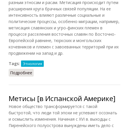
разным этносам и расам. Метисация происходит путем
расширения круга брачных связей популяции. На ее
интенсивность влияют различные социальные и
политические процессы, особенно миграции, например,
метисация славянских и угро-финских племен в
процессе расселения восточных славян по Восточно-
Европейской равнине, тюркских и монгольских
кочевников и племен с завоеванных территорий при их
продвижении на запад и др.
Tags:
Этнология
Подробнее
о Метисация (Тавадов, 2011)
Метисы [в Испанской Америке]
Новое общество трансформируется с такой
быстротой, что люди той эпохи не успевают осознать
и осмыслить изменения. Начиная с XVI в. выходцы с
Пиренейского полуострова вынуждены иметь дело с