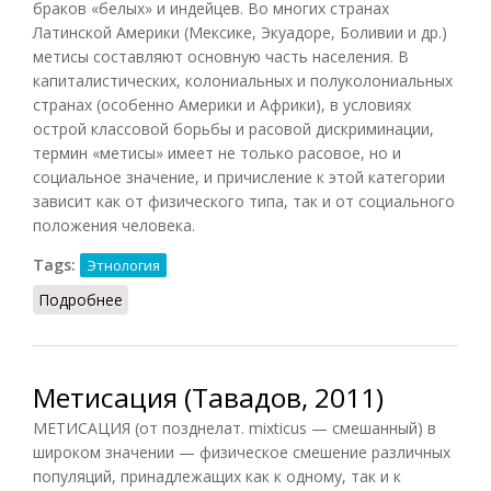
браков «белых» и индейцев. Во многих странах
Латинской Америки (Мексике, Экуадоре, Боливии и др.)
метисы составляют основную часть населения. В
капиталистических, колониальных и полуколониальных
странах (особенно Америки и Африки), в условиях
острой классовой борьбы и расовой дискриминации,
термин «метисы» имеет не только расовое, но и
социальное значение, и причисление к этой категории
зависит как от физического типа, так и от социального
положения человека.
Tags:
Этнология
Подробнее
о Метисы (СИЭ, 1966)
Метисация (Тавадов, 2011)
МЕТИСАЦИЯ (от позднелат. mixticus — смешанный) в
широком значении — физическое смешение различных
популяций, принадлежащих как к одному, так и к