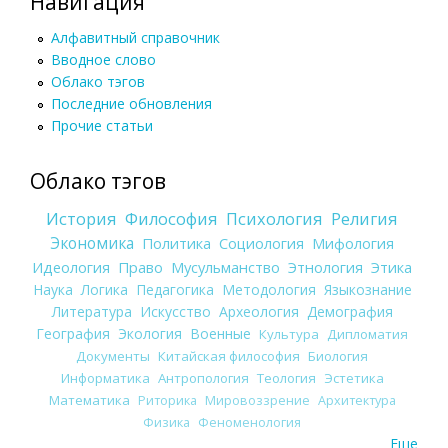
Навигация
Алфавитный справочник
Вводное слово
Облако тэгов
Последние обновления
Прочие статьи
Облако тэгов
История
Философия
Психология
Религия
Экономика
Политика
Социология
Мифология
Идеология
Право
Мусульманство
Этнология
Этика
Наука
Логика
Педагогика
Методология
Языкознание
Литература
Искусство
Археология
Демография
География
Экология
Военные
Культура
Дипломатия
Документы
Китайская философия
Биология
Информатика
Антропология
Теология
Эстетика
Математика
Риторика
Мировоззрение
Архитектура
Физика
Феноменология
Еще