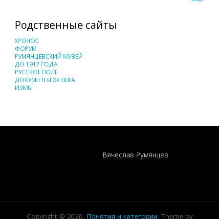
Родственные сайты
ХРОНОС
ФОРУМ
РУМЯНЦЕВСКИЙ МУЗЕЙ
ДО 1917 ГОДА
РУССКОЕ ПОЛЕ
ДОКУМЕНТЫ XX ВЕКА
ИЗМЫ
Понятия И Категории - Исторический Проект ХРОНОС
WEB-редактор
Вячеслав Румянцев
Copyright © 2026,
Понятия и категории
. Theme by