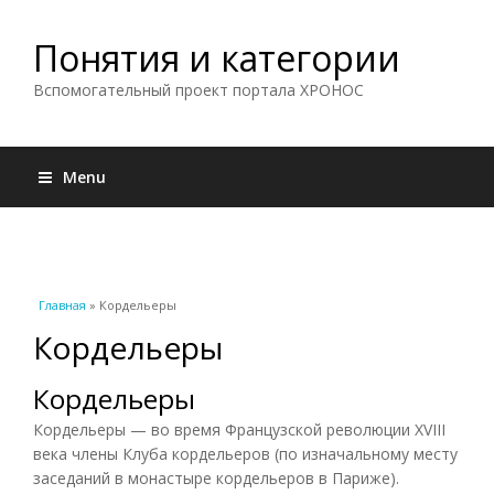
Понятия и категории
Вспомогательный проект портала ХРОНОС
Menu
Вы здесь
Главная
» Кордельеры
Кордельеры
Кордельеры
Кордельеры — во время Французской революции XVIII
века члены Клуба кордельеров (по изначальному месту
заседаний в монастыре кордельеров в Париже).