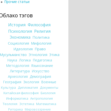
Прочие статьи
Облако тэгов
История
Философия
Психология
Религия
Экономика
Политика
Социология
Мифология
Идеология
Право
Мусульманство
Этнология
Этика
Наука
Логика
Педагогика
Методология
Языкознание
Литература
Искусство
Археология
Демография
География
Экология
Военные
Культура
Дипломатия
Документы
Китайская философия
Биология
Информатика
Антропология
Теология
Эстетика
Математика
Риторика
Мировоззрение