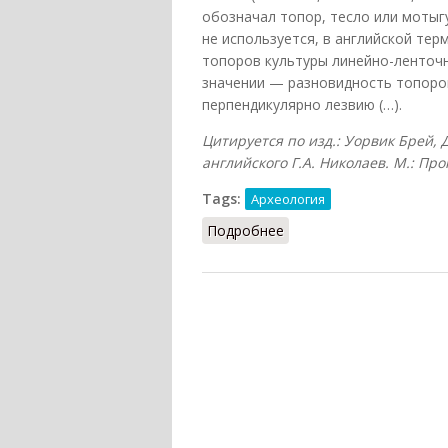
обозначал топор, тесло или мотыг
не используется, в английской те
топоров культуры линейно-ленточно
значении — разновидность топоро
перпендикулярно лезвию (…).
Цитируется по изд.: Уорвик Брей, 
английского Г.А. Николаев. М.: Про
Tags:
Археология
Подробнее
о Кельт