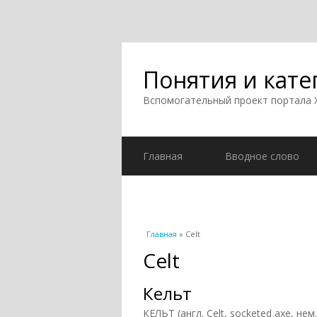
Понятия и кате
Вспомогательный проект портала
Главная
Вводное слово
Вы здесь
Главная
» Celt
Celt
Кельт
КЕЛЬТ (англ. Celt, socketed axe, не