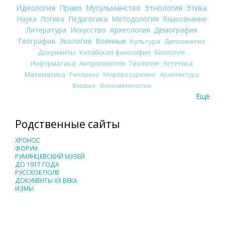
Идеология
Право
Мусульманство
Этнология
Этика
Наука
Логика
Педагогика
Методология
Языкознание
Литература
Искусство
Археология
Демография
География
Экология
Военные
Культура
Дипломатия
Документы
Китайская философия
Биология
Информатика
Антропология
Теология
Эстетика
Математика
Риторика
Мировоззрение
Архитектура
Физика
Феноменология
Еще
Родственные сайты
ХРОНОС
ФОРУМ
РУМЯНЦЕВСКИЙ МУЗЕЙ
ДО 1917 ГОДА
РУССКОЕ ПОЛЕ
ДОКУМЕНТЫ XX ВЕКА
ИЗМЫ