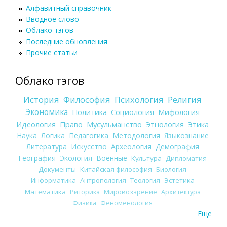
Алфавитный справочник
Вводное слово
Облако тэгов
Последние обновления
Прочие статьи
Облако тэгов
История
Философия
Психология
Религия
Экономика
Политика
Социология
Мифология
Идеология
Право
Мусульманство
Этнология
Этика
Наука
Логика
Педагогика
Методология
Языкознание
Литература
Искусство
Археология
Демография
География
Экология
Военные
Культура
Дипломатия
Документы
Китайская философия
Биология
Информатика
Антропология
Теология
Эстетика
Математика
Риторика
Мировоззрение
Архитектура
Физика
Феноменология
Еще