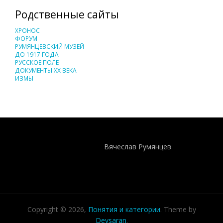
Родственные сайты
ХРОНОС
ФОРУМ
РУМЯНЦЕВСКИЙ МУЗЕЙ
ДО 1917 ГОДА
РУССКОЕ ПОЛЕ
ДОКУМЕНТЫ XX ВЕКА
ИЗМЫ
Понятия И Категории - Исторический Проект ХРОНОС
WEB-редактор
Вячеслав Румянцев
Copyright © 2026,
Понятия и категории
. Theme by
Devsaran
.