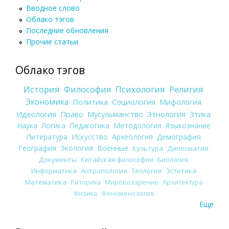
Вводное слово
Облако тэгов
Последние обновления
Прочие статьи
Облако тэгов
История
Философия
Психология
Религия
Экономика
Политика
Социология
Мифология
Идеология
Право
Мусульманство
Этнология
Этика
Наука
Логика
Педагогика
Методология
Языкознание
Литература
Искусство
Археология
Демография
География
Экология
Военные
Культура
Дипломатия
Документы
Китайская философия
Биология
Информатика
Антропология
Теология
Эстетика
Математика
Риторика
Мировоззрение
Архитектура
Физика
Феноменология
Еще