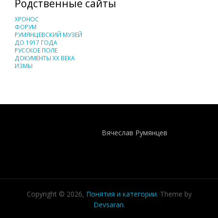
Родственные сайты
ХРОНОС
ФОРУМ
РУМЯНЦЕВСКИЙ МУЗЕЙ
ДО 1917 ГОДА
РУССКОЕ ПОЛЕ
ДОКУМЕНТЫ XX ВЕКА
ИЗМЫ
Понятия И Категории - Исторический Проект ХРОНОС
WEB-редактор
Вячеслав Румянцев
Copyright © 2026,
Понятия и категории
. Theme by
Devsaran
.