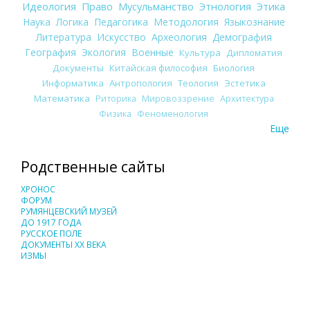
Идеология
Право
Мусульманство
Этнология
Этика
Наука
Логика
Педагогика
Методология
Языкознание
Литература
Искусство
Археология
Демография
География
Экология
Военные
Культура
Дипломатия
Документы
Китайская философия
Биология
Информатика
Антропология
Теология
Эстетика
Математика
Риторика
Мировоззрение
Архитектура
Физика
Феноменология
Еще
Родственные сайты
ХРОНОС
ФОРУМ
РУМЯНЦЕВСКИЙ МУЗЕЙ
ДО 1917 ГОДА
РУССКОЕ ПОЛЕ
ДОКУМЕНТЫ XX ВЕКА
ИЗМЫ