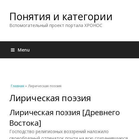
Понятия и категории
Вспомогательный проект портала ХРОНОС
Menu
Вы здесь
Главная
» Лирическая поэзия
Лирическая поэзия
Лирическая поэзия [Древнего
Востока]
Господство религиозных воззрений наложило
своеобразный отпечаток почти на всю сохранившуюся