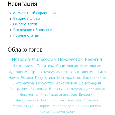
Навигация
Алфавитный справочник
Вводное слово
Облако тэгов
Последние обновления
Прочие статьи
Облако тэгов
История
Философия
Психология
Религия
Экономика
Политика
Социология
Мифология
Идеология
Право
Мусульманство
Этнология
Этика
Наука
Логика
Педагогика
Методология
Языкознание
Литература
Искусство
Археология
Демография
География
Экология
Военные
Культура
Дипломатия
Документы
Китайская философия
Биология
Информатика
Антропология
Теология
Эстетика
Математика
Риторика
Мировоззрение
Архитектура
Физика
Феноменология