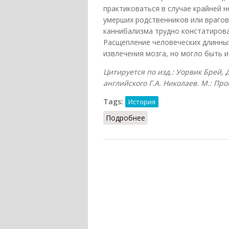
практиковаться в случае крайней н
умерших родственников или врагов
каннибализма трудно констатирова
Расщепление человеческих длинных
извлечения мозга, но могло быть и
Цитируется по изд.: Уорвик Брей, 
английского Г.А. Николаев. М.: Про
Tags:
История
Подробнее
о Каннибализм