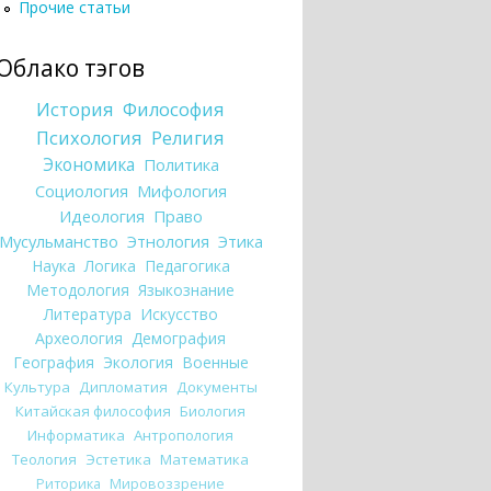
Прочие статьи
Облако тэгов
История
Философия
Психология
Религия
Экономика
Политика
Социология
Мифология
Идеология
Право
Мусульманство
Этнология
Этика
Наука
Логика
Педагогика
Методология
Языкознание
Литература
Искусство
Археология
Демография
География
Экология
Военные
Культура
Дипломатия
Документы
Китайская философия
Биология
Информатика
Антропология
Теология
Эстетика
Математика
Риторика
Мировоззрение