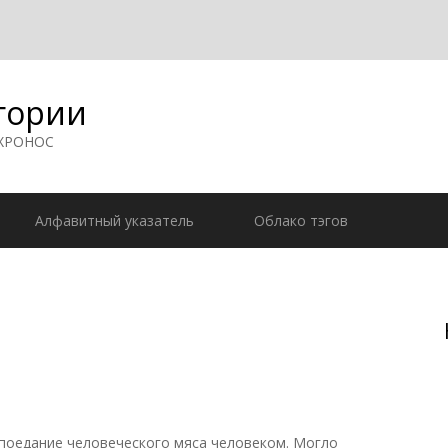
гории
 ХРОНОС
Алфавитный указатель
Облако тэгов
 поедание человеческого мяса человеком. Могло