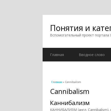
Понятия и кате
Вспомогательный проект портала
Главная
Вводное слово
Вы здесь
Главная
» Cannibalism
Cannibalism
Каннибализм
КАННИБАЛИЗМ (англ. Cannibalism),