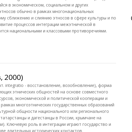
йся в экономическом, социальном и других
этносов обычно в рамках многонациональных
ому сближению и слиянию этносов в сфере культуры и по
звитие процессов интеграции межэтнической в
зится национальными и классовыми противоречиями.
еская (ДЭС, 1985)
, 2000)
 integratio - восстановление, возобновление), форма
ующих этнических общностей на основе совместного
сурсов, экономической и политической кооперации и
в рамках многоэтнических государственных образований
льтурной общности национального или регионального
, татарстанцы и дагестанцы в России, крымчане на
и). Ключевую роль в интеграции играют государство и
ове длительных исторических контактов.