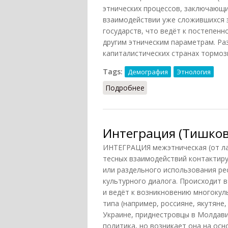
этнических процессов, заключающи
взаимодействии уже сложившихся 
государств, что ведёт к постепенн
другим этническим параметрам. Ра
капиталистических странах тормо
Tags:
Демография
Этнология
Подробнее
о Интеграция межэтнич
Интеграция (Тишков
ИНТЕГРАЦИЯ межэтническая (от лат.
тесных взаимодействий контактир
или раздельного использования ре
культурного диалога. Происходит 
и ведёт к возникновению многоку
типа (например, россияне, якутяне
Украине, приднестровцы в Молдави
политика, но возникает она на осн