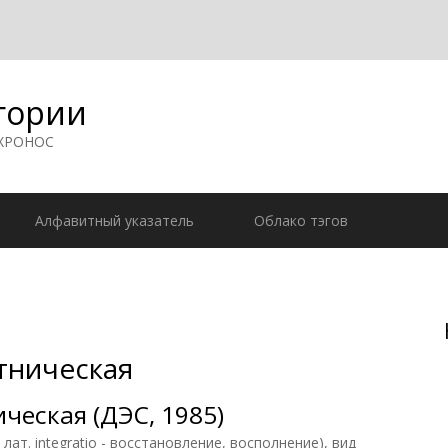
гории
 ХРОНОС
Алфавитный указатель
Облако тэгов
тническая
ческая (ДЭС, 1985)
. integratio - восстановление, восполнение), вид