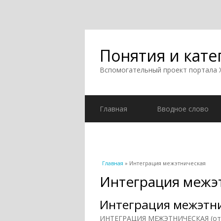
Понятия и кате
Вспомогательный проект портала
Главная
Вводное слово
Вы здесь
Главная
» Интеграция межэтническая
Интеграция межэ
Интеграция межэтни
ИНТЕГРАЦИЯ МЕЖЭТНИЧЕСКАЯ (от лат