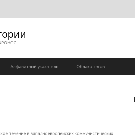
гории
 ХРОНОС
Алфавитный указатель
Облако тэгов
кое течение в западноевропейских коммунистических