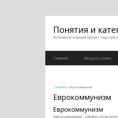
Понятия и кате
Вспомогательный проект портала
Главная
Вводное слово
Вы здесь
Главная
» Еврокоммунизм
Еврокоммунизм
Еврокоммунизм
Еврокоммунизм - идейно-политичес