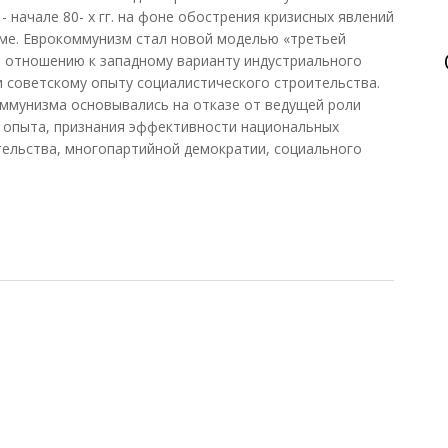
- начале 80- х гг. на фоне обострения кризисных явлений
еме. Еврокоммунизм стал новой моделью «третьей
о отношению к западному варианту индустриального
и советскому опыту социалистического строительства.
ммунизма основывались на отказе от ведущей роли
о опыта, признания эффективности национальных
тельства, многопартийной демократии, социального