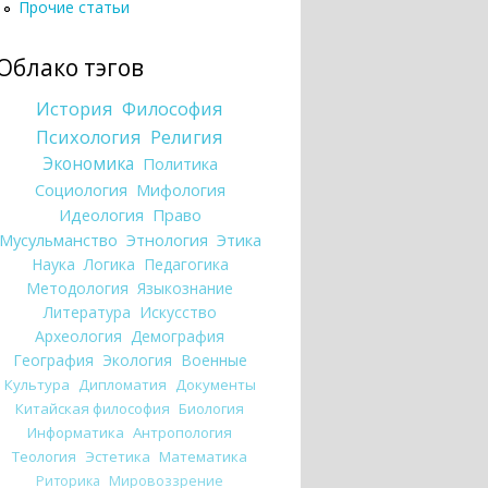
Прочие статьи
Облако тэгов
История
Философия
Психология
Религия
Экономика
Политика
Социология
Мифология
Идеология
Право
Мусульманство
Этнология
Этика
Наука
Логика
Педагогика
Методология
Языкознание
Литература
Искусство
Археология
Демография
География
Экология
Военные
Культура
Дипломатия
Документы
Китайская философия
Биология
Информатика
Антропология
Теология
Эстетика
Математика
Риторика
Мировоззрение