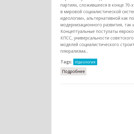
партиях, сложившееся в конце 70-х 
в мировой социалистической сист
идеологии», альтернативной как п
модернизационного развития, так 
Концептуальные постулаты евроко
КПСС, универсальности советског
моделей социалистического строи
плюрализма...
Tags:
Идеология
Подробнее
о Еврокоммунизм