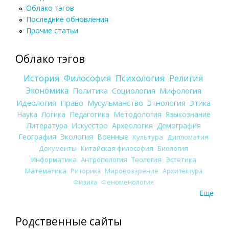
Облако тэгов
Последние обновления
Прочие статьи
Облако тэгов
История
Философия
Психология
Религия
Экономика
Политика
Социология
Мифология
Идеология
Право
Мусульманство
Этнология
Этика
Наука
Логика
Педагогика
Методология
Языкознание
Литература
Искусство
Археология
Демография
География
Экология
Военные
Культура
Дипломатия
Документы
Китайская философия
Биология
Информатика
Антропология
Теология
Эстетика
Математика
Риторика
Мировоззрение
Архитектура
Физика
Феноменология
Еще
Родственные сайты