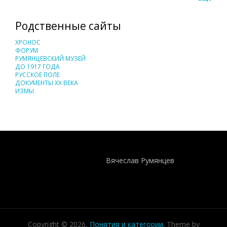
Родственные сайты
ХРОНОС
ФОРУМ
РУМЯНЦЕВСКИЙ МУЗЕЙ
ДО 1917 ГОДА
РУССКОЕ ПОЛЕ
ДОКУМЕНТЫ XX ВЕКА
ИЗМЫ
Понятия И Категории - Исторический Проект ХРОНОС
WEB-редактор
Вячеслав Румянцев
Copyright © 2026,
Понятия и категории
. Theme by