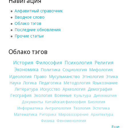
Навигация
Алфавитный справочник
Вводное слово
Облако тэгов
Последние обновления
Прочие статьи
Облако тэгов
История
Философия
Психология
Религия
Экономика
Политика
Социология
Мифология
Идеология
Право
Мусульманство
Этнология
Этика
Наука
Логика
Педагогика
Методология
Языкознание
Литература
Искусство
Археология
Демография
География
Экология
Военные
Культура
Дипломатия
Документы
Китайская философия
Биология
Информатика
Антропология
Теология
Эстетика
Математика
Риторика
Мировоззрение
Архитектура
Физика
Феноменология
Еще