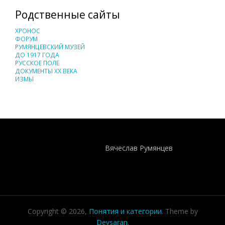
Родственные сайты
ХРОНОС
ФОРУМ
РУМЯНЦЕВСКИЙ МУЗЕЙ
ДО 1917 ГОДА
РУССКОЕ ПОЛЕ
ДОКУМЕНТЫ XX ВЕКА
ИЗМЫ
Понятия И Категории - Исторический Проект ХРОНОС
WEB-редактор
Вячеслав Румянцев
Copyright © 2026,
Понятия и категории
. Theme by
Devsaran
.