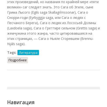
этих произведений, но названия по крайней мере «пяти
великих» саг следует знать. Это Сага об Эгиле, сыне
Грима Лысого (Egils saga Skallagrímssonar), Сага о
Снорри-годи (Eyrbyggja saga, или Сага о людях с
Песчаного Берега), Сага о людях из Лососьей Долины
(Laxdoela saga), Сага о Греттире сильном (Grettis saga) и
жемчужина этого жанра, часто цитировавшаяся на
этих страницах, — Сага о Ньяле Сгоревшем (Brennu-
Njáls saga).
Tags:
Литература
Подробнее
о Саги об исландцах
Навигация