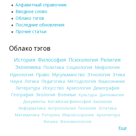
Алфавитный справочник
Вводное слово
Облако тэгов
Последние обновления
Прочие статьи
Облако тэгов
История
Философия
Психология
Религия
Экономика
Политика
Социология
Мифология
Идеология
Право
Мусульманство
Этнология
Этика
Наука
Логика
Педагогика
Методология
Языкознание
Литература
Искусство
Археология
Демография
География
Экология
Военные
Культура
Дипломатия
Документы
Китайская философия
Биология
Информатика
Антропология
Теология
Эстетика
Математика
Риторика
Мировоззрение
Архитектура
Физика
Феноменология
Еще