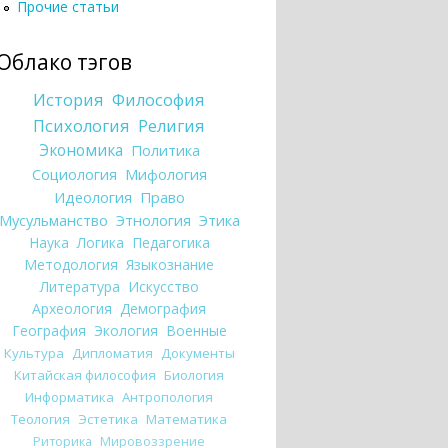
Прочие статьи
Облако тэгов
История
Философия
Психология
Религия
Экономика
Политика
Социология
Мифология
Идеология
Право
Мусульманство
Этнология
Этика
Наука
Логика
Педагогика
Методология
Языкознание
Литература
Искусство
Археология
Демография
География
Экология
Военные
Культура
Дипломатия
Документы
Китайская философия
Биология
Информатика
Антропология
Теология
Эстетика
Математика
Риторика
Мировоззрение