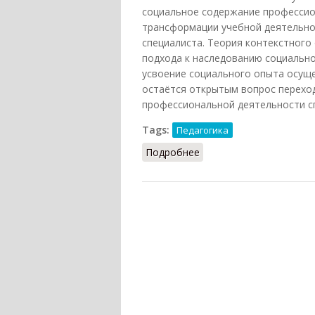
социальное содержание профессио
трансформации учебной деятельно
специалиста. Теория контекстного
подхода к наследованию социальног
усвоение социального опыта осуще
остаётся открытым вопрос переход
профессиональной деятельности сп
Tags:
Педагогика
Подробнее
о Контекстное обучени