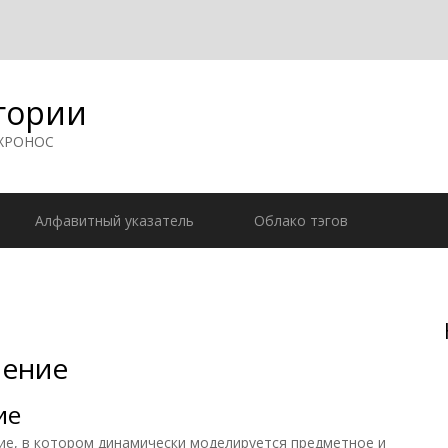
гории
 ХРОНОС
Алфавитный указатель
Облако тэгов
чение
ие
, в котором динамически моделируется предметное и