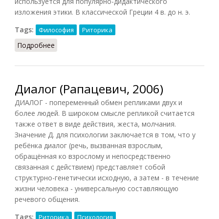
используется для популярно-дидактического
изложения этики. В классической Греции 4 в. до н. э.
Tags:
Философия
Риторика
Подробнее
о Диалог философский
Диалог (Рапацевич, 2006)
ДИАЛОГ - попеременный обмен репликами двух и
более людей. В широком смысле репликой считается
также ответ в виде действия, жеста, молчания.
Значение Д. для психологии заключается в том, что у
ребёнка диалог (речь, вызванная взрослым,
обращённая ко взрослому и непосредственно
связанная с действием) представляет собой
структурно-генетически исходную, а затем - в течение
жизни человека - универсальную составляющую
речевого общения.
Tags:
Риторика
Психология