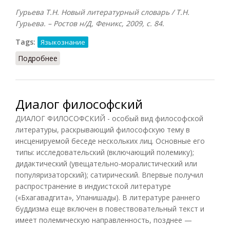
Гурьева Т.Н. Новый литературный словарь / Т.Н.
Гурьева. – Ростов н/Д, Феникс, 2009, с. 84.
Tags:
Языкознание
Подробнее
о Диалог (Гурьева, 2009)
Диалог философский
ДИАЛОГ ФИЛОСОФСКИЙ - особый вид философской
литературы, раскрывающий философскую тему в
инсценируемой беседе нескольких лиц. Основные его
типы: исследовательский (включающий полемику);
дидактический (увещательно-моралистический или
популяризаторский); сатирический. Впервые получил
распространение в индуистской литературе
(«Бхагавадгита», Упанишады). В литературе раннего
буддизма еще включен в повествовательный текст и
имеет полемическую направленность, позднее —