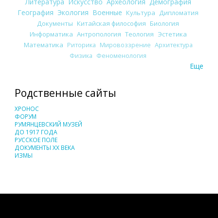
Литература
Искусство
Археология
Демография
География
Экология
Военные
Культура
Дипломатия
Документы
Китайская философия
Биология
Информатика
Антропология
Теология
Эстетика
Математика
Риторика
Мировоззрение
Архитектура
Физика
Феноменология
Еще
Родственные сайты
ХРОНОС
ФОРУМ
РУМЯНЦЕВСКИЙ МУЗЕЙ
ДО 1917 ГОДА
РУССКОЕ ПОЛЕ
ДОКУМЕНТЫ XX ВЕКА
ИЗМЫ
Понятия И Категории - Исторический Проект ХРОНОС