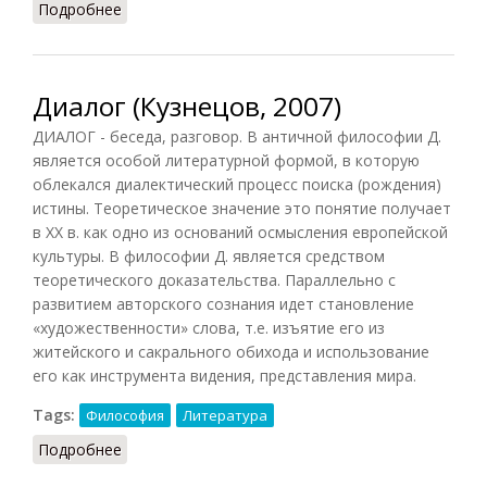
Подробнее
о Диалог (Конт-Спонвиль, 2012)
Диалог (Кузнецов, 2007)
ДИАЛОГ - беседа, разговор. В античной философии Д.
является особой литературной формой, в которую
облекался диалектический процесс поиска (рождения)
истины. Теоретическое значение это понятие получает
в XX в. как одно из оснований осмысления европейской
культуры. В философии Д. является средством
теоретического доказательства. Параллельно с
развитием авторского сознания идет становление
«художественности» слова, т.е. изъятие его из
житейского и сакрального обихода и использование
его как инструмента видения, представления мира.
Tags:
Философия
Литература
Подробнее
о Диалог (Кузнецов, 2007)