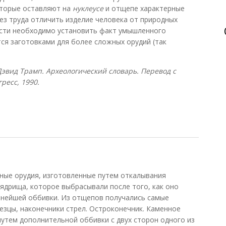
оторые оставляют на
нуклеусе
и отщепе характерные
без труда отличить изделие человека от природных
ости необходимо установить факт умышленного
я заготовками для более сложных орудий (так
Дэвид Трамп. Археологический словарь. Перевод с
гресс, 1990.
ные орудия, изготовленные путем откалывания
ядрища, которое выбрасывали после того, как оно
ьнейшей оббивки. Из отщепов получались самые
резцы, наконечники стрел. Остроконечник. Каменное
путем дополнительной оббивки с двух сторон одного из