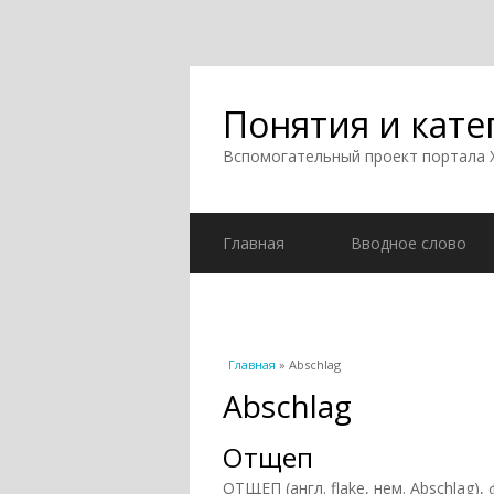
Понятия и кате
Вспомогательный проект портала
Главная
Вводное слово
Вы здесь
Главная
» Abschlag
Abschlag
Отщеп
ОТЩЕП (англ. flake, нем. Abschlag)