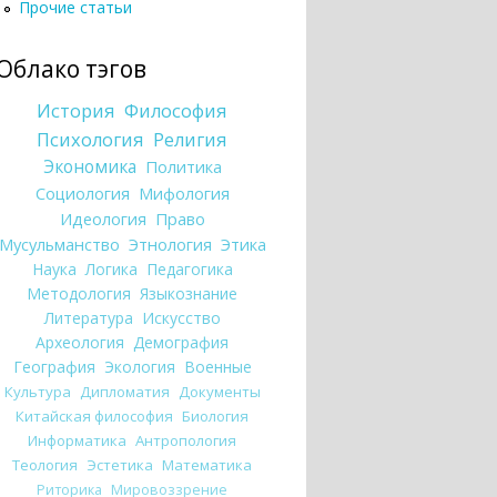
Прочие статьи
Облако тэгов
История
Философия
Психология
Религия
Экономика
Политика
Социология
Мифология
Идеология
Право
Мусульманство
Этнология
Этика
Наука
Логика
Педагогика
Методология
Языкознание
Литература
Искусство
Археология
Демография
География
Экология
Военные
Культура
Дипломатия
Документы
Китайская философия
Биология
Информатика
Антропология
Теология
Эстетика
Математика
Риторика
Мировоззрение