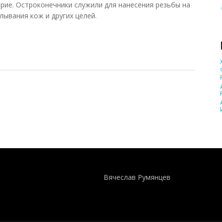
трие. Остроконечники служили для нанесения резьбы на
лывания кож и других целей.
Понятия И Категории - Исторический Проект ХРОНОС
WEB-редактор
Вячеслав Румянцев