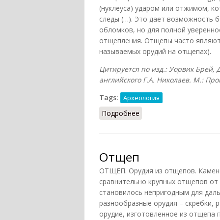
(нуклеуса) ударом или отжимом, к
следы (…). Это дает возможность 
обломков, но для полной уверенн
отщепления. Отщепы часто являютс
называемых орудий на отщепах).
Цитируется по изд.: Уорвик Брей, 
английского Г.А. Николаев. М.: Про
Tags:
Археология
Подробнее
о Отщеп
Отщеп
ОТЩЕП. Орудия из отщепов. Камен
сравнительно крупных отщепов от 
становилось непригодным для дал
разнообразные орудия – скребки, 
орудие, изготовленное из отщепа 