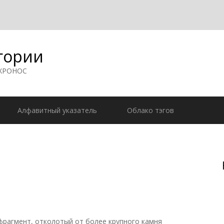
гории
 ХРОНОС
Алфавитный указатель
Облако тэгов
, фрагмент, отколотый от более крупного камня