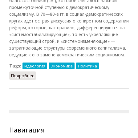
благосостояния» (см.), которое считалось важной
промежуточной ступенью к демократическому
социализму. В 70—80-е гг. в социал-демократических
кругах идет острая дискуссия о конкретном содержании
реформ, которые, как правило, дифференцируются на
«системостабилизирующие», то есть укрепляющие
существующий строй, и «системоизменяющие» —
затрагивающие структуры современного капитализма,
ведущие к его замене демократическим социализмом...
Tags:
Идеология
Экономика
Политика
Подробнее
о Реформа (ССДСС, 1990)
Навигация