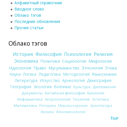
Алфавитный справочник
Вводное слово
Облако тэгов
Последние обновления
Прочие статьи
Облако тэгов
История
Философия
Психология
Религия
Экономика
Политика
Социология
Мифология
Идеология
Право
Мусульманство
Этнология
Этика
Наука
Логика
Педагогика
Методология
Языкознание
Литература
Искусство
Археология
Демография
География
Экология
Военные
Культура
Дипломатия
Документы
Китайская философия
Биология
Информатика
Антропология
Теология
Эстетика
Математика
Риторика
Мировоззрение
Архитектура
Физика
Феноменология
Еще