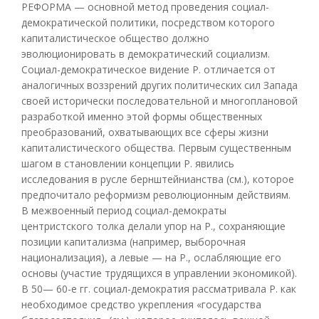
РЕФОРМА — основной метод проведения социал-
демократической политики, посредством которого
капиталистическое общество должно
эволюционировать в демократический социализм.
Социал-демократическое видение Р. отличается от
аналогичных воззрений других политических сил Запада
своей исторически последовательной и многоплановой
разработкой именно этой формы общественных
преобразований, охватывающих все сферы жизни
капиталистического общества. Первым существенным
шагом в становлении концепции Р. явились
исследования в русле бернштейнианства (см.), которое
предпочитало реформизм революционным действиям.
В межвоенный период социал-демократы
центристского толка делали упор на Р., сохраняющие
позиции капитализма (например, выборочная
национализация), а левые — на Р., ослабляющие его
основы (участие трудящихся в управлении экономикой).
В 50— 60-е гг. социал-демократия рассматривала Р. как
необходимое средство укрепления «государства