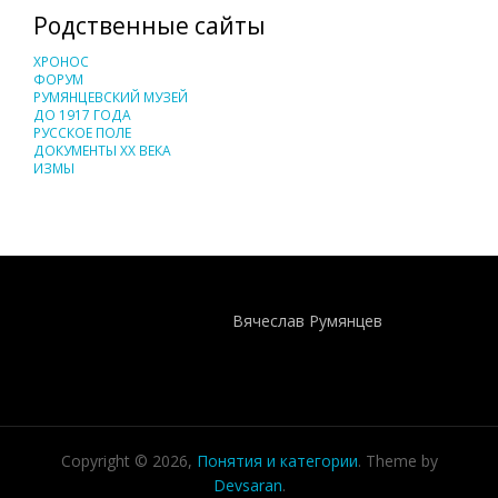
Родственные сайты
ХРОНОС
ФОРУМ
РУМЯНЦЕВСКИЙ МУЗЕЙ
ДО 1917 ГОДА
РУССКОЕ ПОЛЕ
ДОКУМЕНТЫ XX ВЕКА
ИЗМЫ
Понятия И Категории - Исторический Проект ХРОНОС
WEB-редактор
Вячеслав Румянцев
Copyright © 2026,
Понятия и категории
. Theme by
Devsaran
.