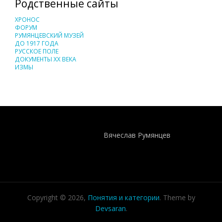
Родственные сайты
ХРОНОС
ФОРУМ
РУМЯНЦЕВСКИЙ МУЗЕЙ
ДО 1917 ГОДА
РУССКОЕ ПОЛЕ
ДОКУМЕНТЫ XX ВЕКА
ИЗМЫ
Понятия И Категории - Исторический Проект ХРОНОС
WEB-редактор
Вячеслав Румянцев
Copyright © 2026,
Понятия и категории
. Theme by
Devsaran
.