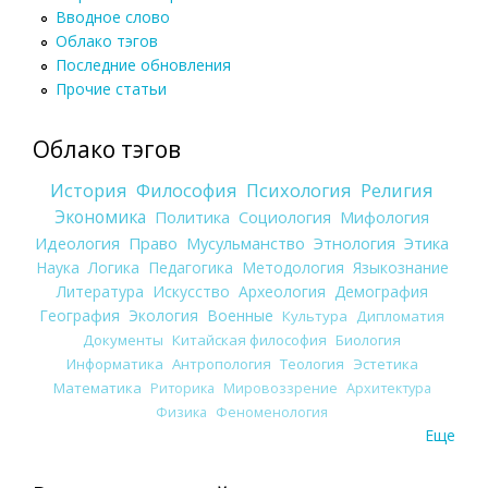
Вводное слово
Облако тэгов
Последние обновления
Прочие статьи
Облако тэгов
История
Философия
Психология
Религия
Экономика
Политика
Социология
Мифология
Идеология
Право
Мусульманство
Этнология
Этика
Наука
Логика
Педагогика
Методология
Языкознание
Литература
Искусство
Археология
Демография
География
Экология
Военные
Культура
Дипломатия
Документы
Китайская философия
Биология
Информатика
Антропология
Теология
Эстетика
Математика
Риторика
Мировоззрение
Архитектура
Физика
Феноменология
Еще