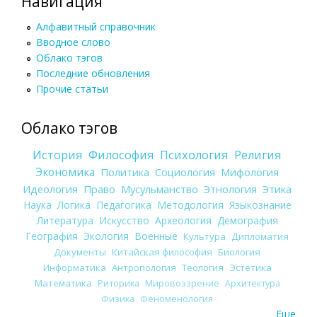
Навигация
Алфавитный справочник
Вводное слово
Облако тэгов
Последние обновления
Прочие статьи
Облако тэгов
История
Философия
Психология
Религия
Экономика
Политика
Социология
Мифология
Идеология
Право
Мусульманство
Этнология
Этика
Наука
Логика
Педагогика
Методология
Языкознание
Литература
Искусство
Археология
Демография
География
Экология
Военные
Культура
Дипломатия
Документы
Китайская философия
Биология
Информатика
Антропология
Теология
Эстетика
Математика
Риторика
Мировоззрение
Архитектура
Физика
Феноменология
Еще