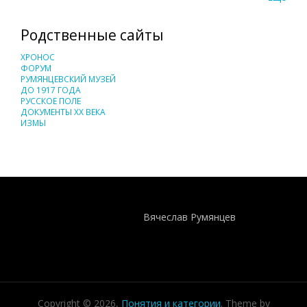
Родственные сайты
ХРОНОС
ФОРУМ
РУМЯНЦЕВСКИЙ МУЗЕЙ
ДО 1917 ГОДА
РУССКОЕ ПОЛЕ
ДОКУМЕНТЫ XX ВЕКА
ИЗМЫ
Понятия И Категории - Исторический Проект ХРОНОС
WEB-редактор
Вячеслав Румянцев
Copyright © 2026,
Понятия и категории
. Theme by