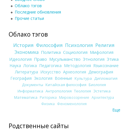
Облако тэгов
Последние обновления
Прочие статьи
Облако тэгов
История
Философия
Психология
Религия
Экономика
Политика
Социология
Мифология
Идеология
Право
Мусульманство
Этнология
Этика
Наука
Логика
Педагогика
Методология
Языкознание
Литература
Искусство
Археология
Демография
География
Экология
Военные
Культура
Дипломатия
Документы
Китайская философия
Биология
Информатика
Антропология
Теология
Эстетика
Математика
Риторика
Мировоззрение
Архитектура
Физика
Феноменология
Еще
Родственные сайты