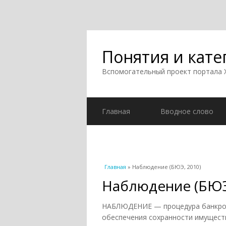
Понятия и кате
Вспомогательный проект портала
Главная
Вводное слово
Вы здесь
Главная
» Наблюдение (БЮЭ, 2010)
Наблюдение (БЮЭ
НАБЛЮДЕНИЕ — процедура банкротс
обеспечения сохранности имущест