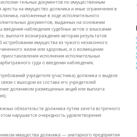
е исполни-тельных документов по имущественным
я аресты на имущество должника и иные ограничения в
олжника, наложенные в ходе исполнительного
олнительных документов, выданных на основании
ты введения наблюдения судебных актов о взыскании
те, выплате вознаграждения авторам результатов
б истребовании имущества из чужого незаконного
ичиненного жизни или здоровью, и о возмещении
я приостановления исполнения исполнительных
арбитражного суда о введении наблюдения;
 требований учредителя (участника) должника о выделе
 связи с выходом из состава его учредителей
тение должником размещенных акций или выплата
я);
нежных обязательств должника путем зачета встречного
и этом нарушается очередность удовлетворения
енником имущества должника — унитарного предприятия