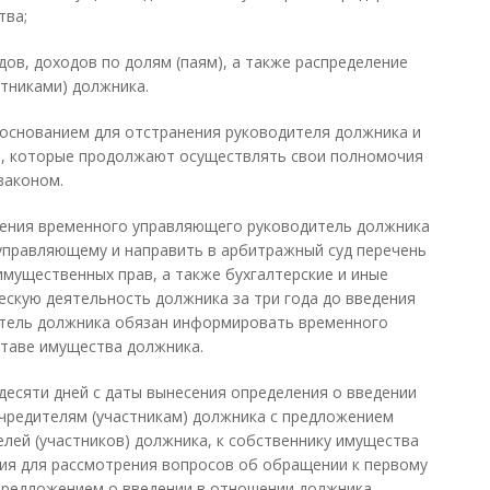
тва;
дов, доходов по долям (паям), а также распределение
тниками) должника.
 основанием для отстранения руководителя должника и
а, которые продолжают осуществлять свои полномочия
законом.
ждения временного управляющего руководитель должника
управляющему и направить в арбитражный суд перечень
имущественных прав, а также бухгалтерские и иные
скую деятельность должника за три года до введения
тель должника обязан информировать временного
ставе имущества должника.
десяти дней с даты вынесения определения о введении
чредителям (участникам) должника с предложением
лей (участников) должника, к собственнику имущества
ия для рассмотрения вопросов об обращении к первому
предложением о введении в отношении должника