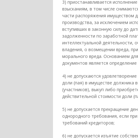
3) приостанавливается исполнени
взысканиям, в том числе снимаютс
части распоряжения имуществом д
производства, за исключением исп
вступивших в законную силу до да
задолженности по заработной пла
интеллектуальной деятельности, о
владения, о возмещении вреда, пр
морального вреда. Основанием дл
документов является определение 
4) не допускаются удовлетворение
доли (пая) в имуществе должника в
(участников), выкуп либо приобре
действительной стоимости доли (па
5) не допускается прекращение де
однородного требования, если пр
требований кредиторов;
6) не допускается изъятие собств