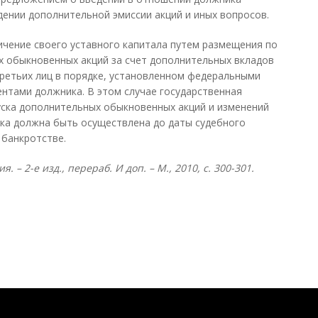
ении дополнительной эмиссии акций и иных вопросов.
чение своего уставного капитала путем размещения по
х обыкновенных акций за счет дополнительных вкладов
 третьих лиц в порядке, установленном федеральными
нтами должника. В этом случае государственная
уска дополнительных обыкновенных акций и изменений
ка должна быть осуществлена до даты судебного
 банкротстве.
– 2-е изд., перераб. И доп. – М., 2010, с. 300-301.
Понятия И Категории - Исторический Проект ХРОНОС