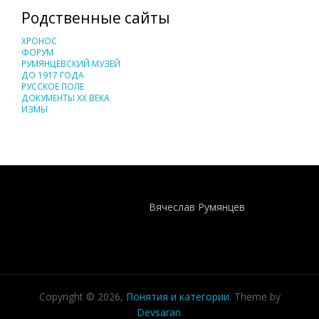
Родственные сайты
ХРОНОС
ФОРУМ
РУМЯНЦЕВСКИЙ МУЗЕЙ
ДО 1917 ГОДА
РУССКОЕ ПОЛЕ
ДОКУМЕНТЫ XX ВЕКА
ИЗМЫ
Понятия И Категории - Исторический Проект ХРОНОС
WEB-редактор
Вячеслав Румянцев
Copyright © 2026,
Понятия и категории
. Theme by
Devsaran
.