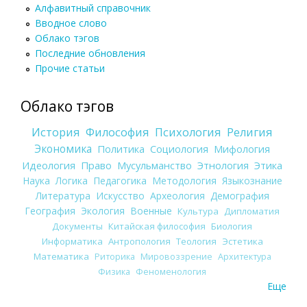
Алфавитный справочник
Вводное слово
Облако тэгов
Последние обновления
Прочие статьи
Облако тэгов
История
Философия
Психология
Религия
Экономика
Политика
Социология
Мифология
Идеология
Право
Мусульманство
Этнология
Этика
Наука
Логика
Педагогика
Методология
Языкознание
Литература
Искусство
Археология
Демография
География
Экология
Военные
Культура
Дипломатия
Документы
Китайская философия
Биология
Информатика
Антропология
Теология
Эстетика
Математика
Риторика
Мировоззрение
Архитектура
Физика
Феноменология
Еще