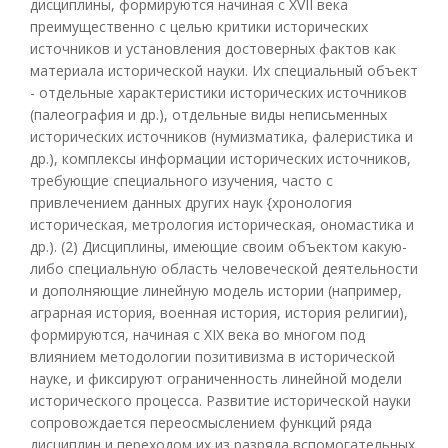
дисциплины, формируются начиная с XVII века
преимущественно с целью критики исторических
источников и установления достоверных фактов как
материала исторической науки. Их специальный объект
- отдельные характеристики исторических источников
(палеография и др.), отдельные виды неписьменных
исторических источников (нумизматика, фалеристика и
др.), комплексы информации исторических источников,
требующие специального изучения, часто с
привлечением данных других наук {хронология
историческая, метрология историческая, ономастика и
др.). (2) Дисциплины, имеющие своим объектом какую-
либо специальную область человеческой деятельности
и дополняющие линейную модель истории (например,
аграрная история, военная история, история религии),
формируются, начиная с XIX века во многом под
влиянием методологии позитивизма в исторической
науке, и фиксируют ограниченность линейной модели
исторического процесса. Развитие исторической науки
сопровождается переосмыслением функций ряда
дисциплин и переходом их из разряда вспомогательных