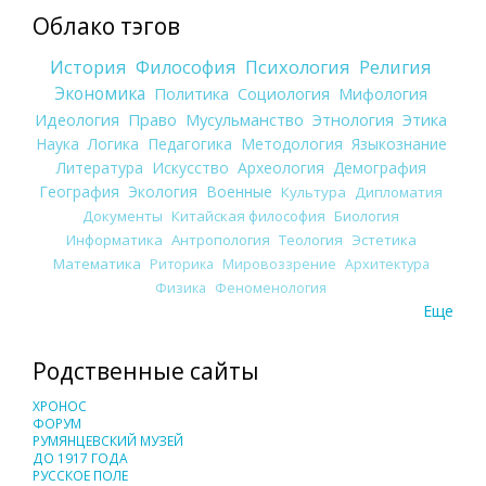
Облако тэгов
История
Философия
Психология
Религия
Экономика
Политика
Социология
Мифология
Идеология
Право
Мусульманство
Этнология
Этика
Наука
Логика
Педагогика
Методология
Языкознание
Литература
Искусство
Археология
Демография
География
Экология
Военные
Культура
Дипломатия
Документы
Китайская философия
Биология
Информатика
Антропология
Теология
Эстетика
Математика
Риторика
Мировоззрение
Архитектура
Физика
Феноменология
Еще
Родственные сайты
ХРОНОС
ФОРУМ
РУМЯНЦЕВСКИЙ МУЗЕЙ
ДО 1917 ГОДА
РУССКОЕ ПОЛЕ