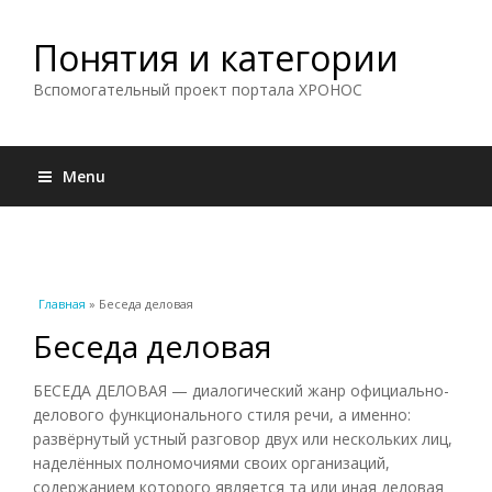
Понятия и категории
Вспомогательный проект портала ХРОНОС
Menu
Вы здесь
Главная
» Беседа деловая
Беседа деловая
БЕСЕДА ДЕЛОВАЯ — диалогический жанр официально-
делового функционального стиля речи, а именно:
развёрнутый устный разговор двух или нескольких лиц,
наделённых полномочиями своих организаций,
содержанием которого является та или иная деловая