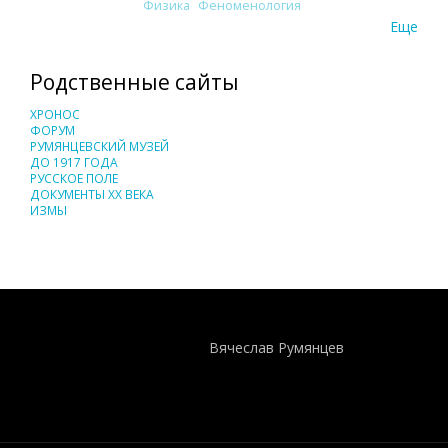
Физика
Феноменология
Еще
Родственные сайты
ХРОНОС
ФОРУМ
РУМЯНЦЕВСКИЙ МУЗЕЙ
ДО 1917 ГОДА
РУССКОЕ ПОЛЕ
ДОКУМЕНТЫ XX ВЕКА
ИЗМЫ
Понятия И Категории - Исторический Проект ХРОНОС
WEB-редактор
Вячеслав Румянцев