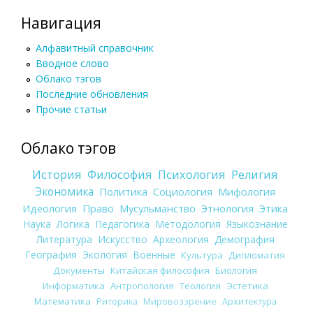
Навигация
Алфавитный справочник
Вводное слово
Облако тэгов
Последние обновления
Прочие статьи
Облако тэгов
История
Философия
Психология
Религия
Экономика
Политика
Социология
Мифология
Идеология
Право
Мусульманство
Этнология
Этика
Наука
Логика
Педагогика
Методология
Языкознание
Литература
Искусство
Археология
Демография
География
Экология
Военные
Культура
Дипломатия
Документы
Китайская философия
Биология
Информатика
Антропология
Теология
Эстетика
Математика
Риторика
Мировоззрение
Архитектура