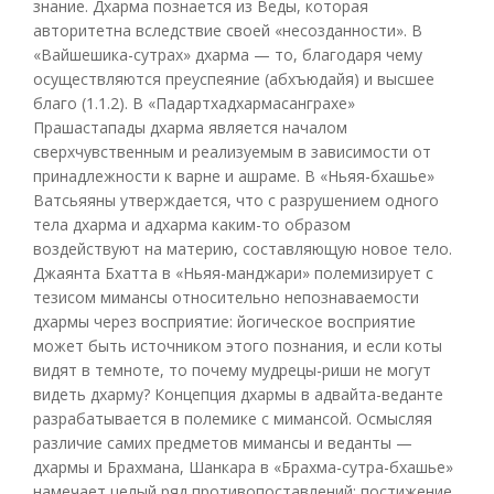
знание. Дхарма познается из Веды, которая
авторитетна вследствие своей «несозданности». В
«Вайшешика-сутрах» дхарма — то, благодаря чему
осуществляются преуспеяние (абхъюдайя) и высшее
благо (1.1.2). В «Падартхадхармасанграхе»
Прашастапады дхарма является началом
сверхчувственным и реализуемым в зависимости от
принадлежности к варне и ашраме. В «Ньяя-бхашье»
Ватсьяяны утверждается, что с разрушением одного
тела дхарма и адхарма каким-то образом
воздействуют на материю, составляющую новое тело.
Джаянта Бхатта в «Ньяя-манджари» полемизирует с
тезисом мимансы относительно непознаваемости
дхармы через восприятие: йогическое восприятие
может быть источником этого познания, и если коты
видят в темноте, то почему мудрецы-риши не могут
видеть дхарму? Концепция дхармы в адвайта-веданте
разрабатывается в полемике с мимансой. Осмысляя
различие самих предметов мимансы и веданты —
дхармы и Брахмана, Шанкара в «Брахма-сутра-бхашье»
намечает целый ряд противопоставлений: постижение