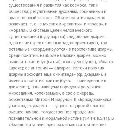
существования и развития как космоса, так и
общества; регулятивный духовный, социальный и
нравственный «закон». Объем понятия «дхарма»
включает, т. о., значения и «религии», и «права», и
«морали». В системе целей человеческого
существования (пурушартха) следование дхарме —
одна из четырех основных задач-ориентиров, три
остальные «координируются» в перспективе дхармы.
Среди понятий, наиболее близких дхарме, можно
выделить «истину» (сатья), «заслугу» (пунья), «благо»
(шреяс); ее антоним — адхарма. Истоки понятия
дхармы восходят еще к «Ригведе» (ср. дхарман), а
именно к понятию «рита» (букв. — приведенное в
движение), означающему порядок и регуляцию
мироздания, «опекаемые», в свою очередь,
божествами Митрой И Варуной. В «Брихадараньяка-
упанишаде» дхарма — сущность царской власти,
высшее начало, тождественное правде или
познавательной и моральной истине (1.4.14; II.5.11). В
«Чхандогья-упанишаде» различаются три «ветви»