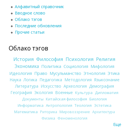
Алфавитный справочник
Вводное слово
Облако тэгов
Последние обновления
Прочие статьи
Облако тэгов
История
Философия
Психология
Религия
Экономика
Политика
Социология
Мифология
Идеология
Право
Мусульманство
Этнология
Этика
Наука
Логика
Педагогика
Методология
Языкознание
Литература
Искусство
Археология
Демография
География
Экология
Военные
Культура
Дипломатия
Документы
Китайская философия
Биология
Информатика
Антропология
Теология
Эстетика
Математика
Риторика
Мировоззрение
Архитектура
Физика
Феноменология
Еще