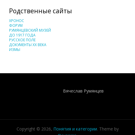
Родственные сайты
ХРОНОС
ФОРУМ
РУМЯНЦЕВСКИЙ МУЗЕЙ
ДО 1917 ГОДА
РУССКОЕ ПОЛЕ
ДОКУМЕНТЫ XX ВЕКА
ИЗМЫ
Понятия И Категории - Исторический Проект ХРОНОС
WEB-редактор
Вячеслав Румянцев
Copyright © 2026,
Понятия и категории
. Theme by