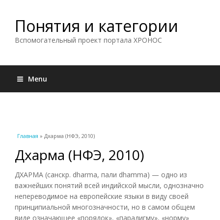
Понятия и категории
Вспомогательный проект портала ХРОНОС
Menu
Вы здесь
Главная
» Дхарма (НФЭ, 2010)
Дхарма (НФЭ, 2010)
ДХАРМА (санскр. dharma, пали dhamma) — одно из
важнейших понятий всей индийской мысли, однозначно
непереводимое на европейские языки в виду своей
принципиальной многозначности, но в самом общем
виде означающее «порядок», «парадигму», «норму»