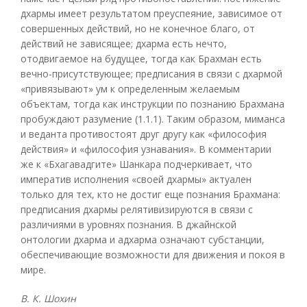
дхармы имеет результатом преуспеяние, зависимое от
совершенных действий, но не конечное благо, от
действий не зависящее; дхарма есть нечто,
отодвигаемое на будущее, тогда как Брахман есть
вечно-присутствующее; предписания в связи с дхармой
«привязывают» ум к определенным желаемым
объектам, тогда как инструкции по познанию Брахмана
пробуждают разумение (1.1.1). Таким образом, миманса
и веданта противостоят друг другу как «философия
действия» и «философия узнавания». В комментарии
же к «Бхагавадгите» Шанкара подчеркивает, что
императив исполнения «своей дхармы» актуален
только для тех, кто не достиг еще познания Брахмана:
предписания дхармы релятивизируются в связи с
различиями в уровнях познания. В джайнской
онтологии дхарма и адхарма означают субстанции,
обеспечивающие возможности для движения и покоя в
мире.
В. К. Шохин