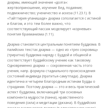
дхармы, имеющей значение «долга»:
жертвоприношение, изучение Вед, подаяние;
подвижничество; ученичество и аскеза (11.23.1). В
«Тайттирия-упанишаде» дхарма сополагается с истиной
и благом, и это тем более важно, что
соответствующий пассаж моделирует «корневые»
понятия брахманизма (1.11).
Дхарма становится центральным понятием буддизма. В
палийских текстах дхарма — одно из «трех сокровищ»
(триратна) буддизма наряду с Буддой и общиной и
соответствует буддийскому учению как таковому.
Одновременно дхарма — сокровенная часть этого
учения, напр. формула стадиального происхождения
состояний индивида (пратитья-самутпада). Дхарма
идентична и четырем благородным истинам Будды о
страдании. Поэтому дхарма — это и весь практический
аспект буддизма, включающий три основных
компонента мудрости (панна), нравственного
поведения (сила) и медитации (джхана). В буддийских
текстах различаются дхамма (в единственном числе) —