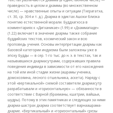
праведность в целом и дхаммы (во множественном
числе) — нравственные опыты и ситуации (Тхерагатха,
ст. 30, ср. 304 и т. д.). Дхарма в эдиктах Ашоки близка
понятию естественной морали. Буддхагхоса в
комментариях к «Дигханикае» (1.99) и «Дхаммападе»
(1.22) включает в значение дхармы также собрание
буддийских текстов, космический закон и всю
проповедь учения. Основы интерпретации дхармы как
базовой категории индуизма были заложены уже в
эпоху Будды — в сер. 1-го тыс. до н. э. в текстах, так и
называвшихся дхармасутрами, содержавших правила
поведения индивида в зависимости от его нахождения
на той или иной стадии жизни (ашрамы ученика,
домохозяина, лесного отшельника, аскета). Наряду с
этой «вертикальной» схемой составители дхармасутр
разрабатывали и «горизонтальную» — обязанности в
соответствии с Варной (брахманы, кшатрии, вайшьи,
шудры). Потому в этих памятниках и следующих за ними
дхарма-шастрах дхарма соответствует варнаашрама-
дхарме. «Вертикальный» и «горизонтальный» срезы