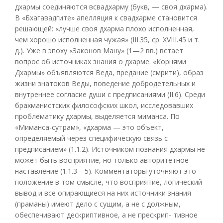
дхармы соединяются всвадхарму (букв, — своя дхарма).
В «Бхагавадгите» апелляция к свадхарме становится
решающей: «лучше своя дхарма плохо исполненная,
чем хорошо исполненная чужая» (III.35, ср. XVIII.45 и т.
д.). Уже в эпоху «Законов Ману» (1—2 вв.) встает
вопрос об источниках знания о дхарме. «Корнями
Дхармы» объявляются Веда, предание (смрити), образ
жизни знатоков Веды, поведение добродетельных и
внутреннее согласие души с предписаниями (II.6). Среди
брахманистских философских школ, исследовавших
проблематику дхармы, выделяется миманса. По
«Миманса-сутрам», «дхарма — это объект,
определяемый через специфическую связь с
предписанием» (1.1.2). Источником познания дхармы не
может быть восприятие, но только авторитетное
наставление (1.1.3—5). Комментаторы уточняют это
положение в том смысле, что восприятие, логический
вывод и все опирающиеся на них источники знания
(праманы) имеют дело с сущим, а не с должным,
обеспечивают дескриптивное, а не прескрип- тивное