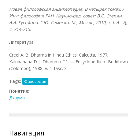
Новая философская энциклопедия. В четырех томах. /
Ин-т философии РАН. Научно-ред. совет: В.С. Степин,
А.А. Гусейнов, Г.Ю. Семигин. М
., Мысль
, 2010, т
. I, А
- Д
,
с
. 714-715.
Литература:
Creel А. В. Dharma in Hindu Ethics. Calcutta, 1977;
Kalupahana D. J. Dharnma (1). — Encyclopedia of Buddhism
(Colombo), 1988, v. 4. fasc. 3.
Tags:
Философия
Понятие:
Дхарма
Навигация