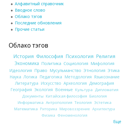
Алфавитный справочник
Вводное слово
Облако тэгов
Последние обновления
Прочие статьи
Облако тэгов
История
Философия
Психология
Религия
Экономика
Политика
Социология
Мифология
Идеология
Право
Мусульманство
Этнология
Этика
Наука
Логика
Педагогика
Методология
Языкознание
Литература
Искусство
Археология
Демография
География
Экология
Военные
Культура
Дипломатия
Документы
Китайская философия
Биология
Информатика
Антропология
Теология
Эстетика
Математика
Риторика
Мировоззрение
Архитектура
Физика
Феноменология
Еще