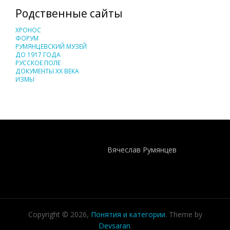
Родственные сайты
ХРОНОС
ФОРУМ
РУМЯНЦЕВСКИЙ МУЗЕЙ
ДО 1917 ГОДА
РУССКОЕ ПОЛЕ
ДОКУМЕНТЫ XX ВЕКА
ИЗМЫ
Понятия И Категории - Исторический Проект ХРОНОС
WEB-редактор
Вячеслав Румянцев
Copyright © 2026,
Понятия и категории
. Theme by
Devsaran
.