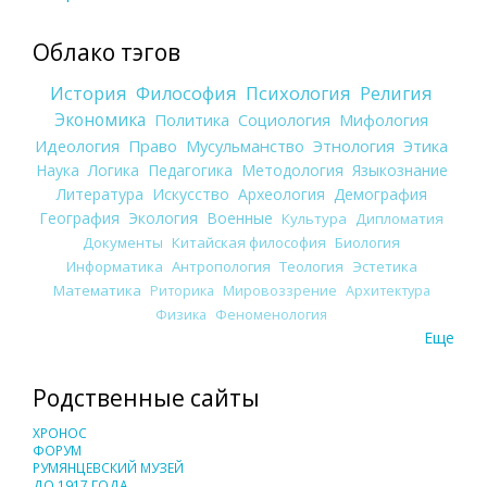
Облако тэгов
История
Философия
Психология
Религия
Экономика
Политика
Социология
Мифология
Идеология
Право
Мусульманство
Этнология
Этика
Наука
Логика
Педагогика
Методология
Языкознание
Литература
Искусство
Археология
Демография
География
Экология
Военные
Культура
Дипломатия
Документы
Китайская философия
Биология
Информатика
Антропология
Теология
Эстетика
Математика
Риторика
Мировоззрение
Архитектура
Физика
Феноменология
Еще
Родственные сайты
ХРОНОС
ФОРУМ
РУМЯНЦЕВСКИЙ МУЗЕЙ
ДО 1917 ГОДА