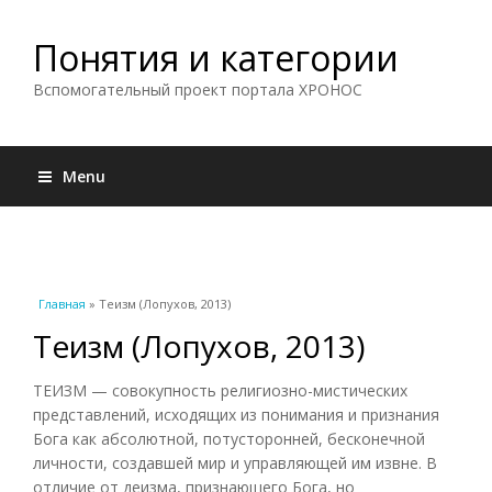
Понятия и категории
Вспомогательный проект портала ХРОНОС
Menu
Вы здесь
Главная
» Теизм (Лопухов, 2013)
Теизм (Лопухов, 2013)
ТЕИЗМ — совокупность религиозно-мистических
представлений, исходящих из понимания и признания
Бога как абсолютной, потусторонней, бесконечной
личности, создавшей мир и управляющей им извне. В
отличие от деизма, признающего Бога, но