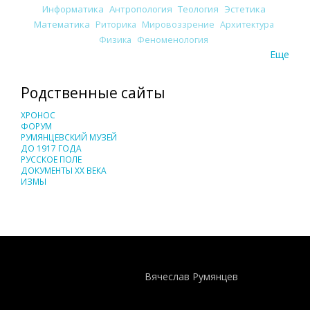
Информатика
Антропология
Теология
Эстетика
Математика
Риторика
Мировоззрение
Архитектура
Физика
Феноменология
Еще
Родственные сайты
ХРОНОС
ФОРУМ
РУМЯНЦЕВСКИЙ МУЗЕЙ
ДО 1917 ГОДА
РУССКОЕ ПОЛЕ
ДОКУМЕНТЫ XX ВЕКА
ИЗМЫ
Понятия И Категории - Исторический Проект ХРОНОС
WEB-редактор
Вячеслав Румянцев