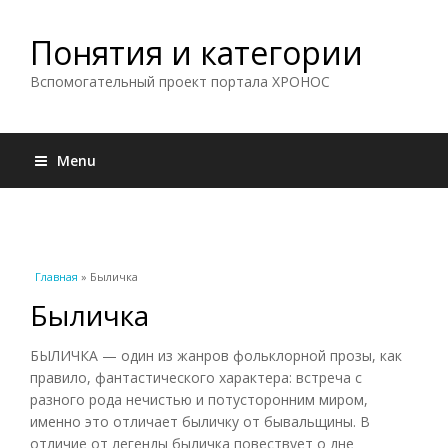
Понятия и категории
Вспомогательный проект портала ХРОНОС
Menu
Вы здесь
Главная
» Быличка
Быличка
БЫЛИЧКА — один из жанров фольклорной прозы, как
правило, фантастического характера: встреча с
разного рода нечистью и потусторонним миром,
именно это отличает быличку от бывальщины. В
отличие от легенды быличка повествует о дне