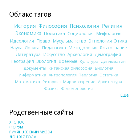
Облако тэгов
История
Философия
Психология
Религия
Экономика
Политика
Социология
Мифология
Идеология
Право
Мусульманство
Этнология
Этика
Наука
Логика
Педагогика
Методология
Языкознание
Литература
Искусство
Археология
Демография
География
Экология
Военные
Культура
Дипломатия
Документы
Китайская философия
Биология
Информатика
Антропология
Теология
Эстетика
Математика
Риторика
Мировоззрение
Архитектура
Физика
Феноменология
Еще
Родственные сайты
ХРОНОС
ФОРУМ
РУМЯНЦЕВСКИЙ МУЗЕЙ
ДО 1917 ГОДА