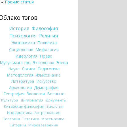
Прочие статьи
Облако тэгов
История
Философия
Психология
Религия
Экономика
Политика
Социология
Мифология
Идеология
Право
Мусульманство
Этнология
Этика
Наука
Логика
Педагогика
Методология
Языкознание
Литература
Искусство
Археология
Демография
География
Экология
Военные
Культура
Дипломатия
Документы
Китайская философия
Биология
Информатика
Антропология
Теология
Эстетика
Математика
Риторика
Мировоззрение