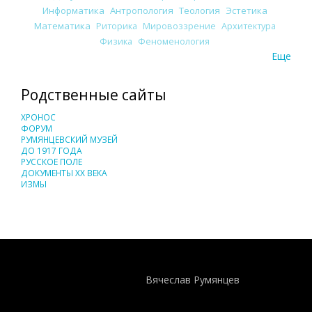
Информатика
Антропология
Теология
Эстетика
Математика
Риторика
Мировоззрение
Архитектура
Физика
Феноменология
Еще
Родственные сайты
ХРОНОС
ФОРУМ
РУМЯНЦЕВСКИЙ МУЗЕЙ
ДО 1917 ГОДА
РУССКОЕ ПОЛЕ
ДОКУМЕНТЫ XX ВЕКА
ИЗМЫ
Понятия И Категории - Исторический Проект ХРОНОС
WEB-редактор
Вячеслав Румянцев