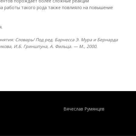
циентов порождает более сложные реакции
ма работы такого рода также повлияло на повышение
я.
ятия: Словарь/ Под ред. Барнесса Э. Мура и Бернарда
икова, И.Б. Гриншпуна, А. Фильца. — М., 2000.
Понятия И Категории - Исторический Проект ХРОНОС
WEB-редактор
Вячеслав Румянцев