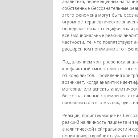
аналитика, перемещенных на пацие
собственные бессознательные реак
этого феномена могут быть осозн
огромное терапевтическое значени
определяется как специфическая р
все эмоциональные реакции аналит
частности, те, что препятствуют 
расширенном понимании этот фено
Под влиянием контрпереноса анал
конфликтный смысл, вместо того 
от конфликтов. Проявления контрп
возникает, когда аналитик иденти
материал или аспекты аналитическ
бессознательные стремления, стоя
проявляются в его мыслях, чувства
Реакции, проистекающие из бессоз
реакций на личность пациента и т
аналитической нейтральности и со
пониманию; в крайних случаях кон