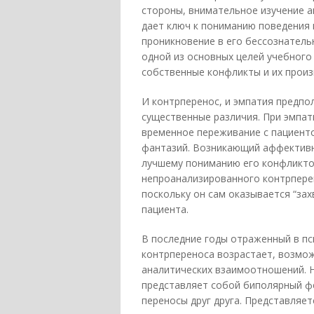
стороны, внимательное изучение а
дает ключ к пониманию поведения 
проникновение в его бессознатель
одной из основных целей учебного
собственные конфликты и их произ
И контрперенос, и эмпатия предпо
существенные различия. При эмпат
временное переживание с пациент
фантазий. Возникающий аффективн
лучшему пониманию его конфликто
непроанализированного контрперен
поскольку он сам оказывается “за
пациента.
В последние годы отраженный в пс
контрпереноса возрастает, возмож
аналитических взаимоотношений. 
представляет собой биполярный фе
переносы друг друга. Представляетс