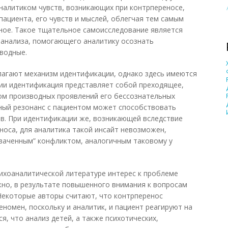
налитиком чувств, возникающих при контрпереносе,
пациента, его чувств и мыслей, облегчая тем самым
ное. Такое тщательное самоисследование является
 анализа, помогающего аналитику осознать
водные.
лагают механизм идентификации, однако здесь имеются
ии идентификация представляет собой преходящее,
ом производных проявлений его бессознательных
ый резонанс с пациентом может способствовать
в. При идентификации же, возникающей вследствие
оса, для аналитика такой инсайт невозможен,
хваченным” конфликтом, аналогичным таковому у
ихоаналитической литературе интерес к проблеме
но, в результате повышенного внимания к вопросам
Некоторые авторы считают, что контрперенос
номен, поскольку и аналитик, и пациент реагируют на
я, что анализ детей, а также психотических,