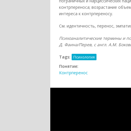
пограничных и нарциссических па
контрпереноса; возрастание объе
интереса к контрпереносу.
См. идентичность, перенос, эмпати
Психоаналитические термины и пон
Д. Фаина/Перев, с англ. А.М. Боков
Tags:
Психология
Понятие:
Контрперенос