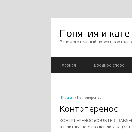
Понятия и кате
Вспомогательный проект портала
Главная
Вводное слово
Вы здесь
Главная
» Контрперенос
Контрперенос
КОНТРПЕРЕНОС (COUNTERTRANSFEREN
аналитика по отношению к пациент