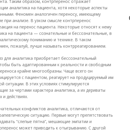
нта. Таким образом, контрперенос отражает
ции аналитика на пациента, хотя некоторые аспекты
анными. Феномен аналогичен переносу, имеющему
е при анализе. В узком смысле контрперенос
еакция на перенос пациента. Некоторые относят к нему
ика на пациента — сознательные и бессознательные, в
аналитическому пониманию и технике. В таком
мен, пожалуй, лучше называть контрреагированием.
из для аналитика приобретает бессознательный
чтобы быть адаптированным к реальности и свободным
ереноса крайне многообразны. Чаще всего он
фицируется с пациентом, реагирует на продуцируемый им
ой ситуации. В этих условиях стимулируются
щие за чертами характера аналитика, а их дериваты
х и действиях.
нательных конфликтов аналитика, отличаются от
ерапевтическую ситуацию. Первые могут препятствовать
здавать “слепые пятна”, мешающие эмпатии и
трперенос может приводить к отыгрыванию. С другой