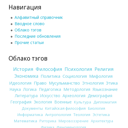
Навигация
Алфавитный справочник
Вводное слово
Облако тэгов
Последние обновления
Прочие статьи
Облако тэгов
История
Философия
Психология
Религия
Экономика
Политика
Социология
Мифология
Идеология
Право
Мусульманство
Этнология
Этика
Наука
Логика
Педагогика
Методология
Языкознание
Литература
Искусство
Археология
Демография
География
Экология
Военные
Культура
Дипломатия
Документы
Китайская философия
Биология
Информатика
Антропология
Теология
Эстетика
Математика
Риторика
Мировоззрение
Архитектура
Физика
Феноменология