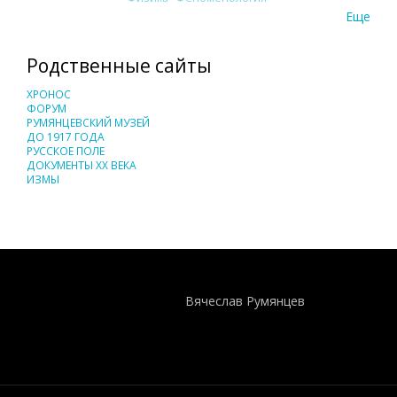
Еще
Родственные сайты
ХРОНОС
ФОРУМ
РУМЯНЦЕВСКИЙ МУЗЕЙ
ДО 1917 ГОДА
РУССКОЕ ПОЛЕ
ДОКУМЕНТЫ XX ВЕКА
ИЗМЫ
Понятия И Категории - Исторический Проект ХРОНОС
WEB-редактор
Вячеслав Румянцев