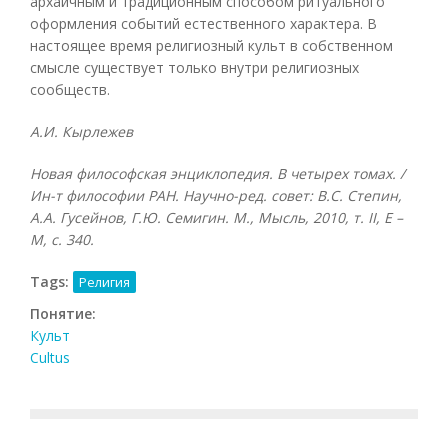
архаичным и традиционным способом ритуального
оформления событий естественного характера. В
настоящее время религиозный культ в собственном
смысле существует только внутри религиозных
сообществ.
А.И. Кырлежев
Новая философская энциклопедия. В четырех томах. /
Ин-т философии РАН. Научно-ред. совет: В.С. Степин,
А.А. Гусейнов, Г.Ю. Семигин. М., Мысль, 2010, т.
II, Е –
М, с. 340.
Tags:
Религия
Понятие:
Культ
Cultus