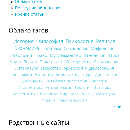
Облако тэгов
Последние обновления
Прочие статьи
Облако тэгов
История
Философия
Психология
Религия
Экономика
Политика
Социология
Мифология
Идеология
Право
Мусульманство
Этнология
Этика
Наука
Логика
Педагогика
Методология
Языкознание
Литература
Искусство
Археология
Демография
География
Экология
Военные
Культура
Дипломатия
Документы
Китайская философия
Биология
Информатика
Антропология
Теология
Эстетика
Математика
Риторика
Мировоззрение
Архитектура
Физика
Феноменология
Еще
Родственные сайты