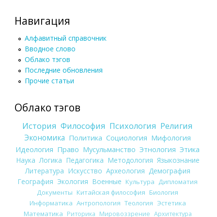
Навигация
Алфавитный справочник
Вводное слово
Облако тэгов
Последние обновления
Прочие статьи
Облако тэгов
История
Философия
Психология
Религия
Экономика
Политика
Социология
Мифология
Идеология
Право
Мусульманство
Этнология
Этика
Наука
Логика
Педагогика
Методология
Языкознание
Литература
Искусство
Археология
Демография
География
Экология
Военные
Культура
Дипломатия
Документы
Китайская философия
Биология
Информатика
Антропология
Теология
Эстетика
Математика
Риторика
Мировоззрение
Архитектура