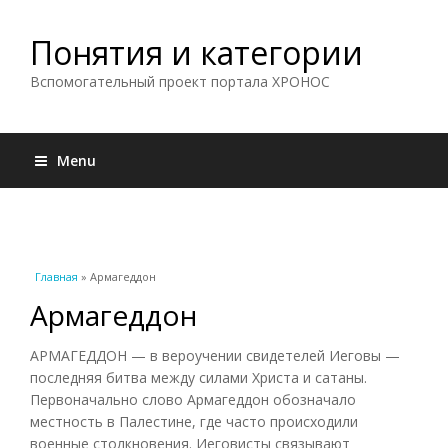
Понятия и категории
Вспомогательный проект портала ХРОНОС
Menu
Вы здесь
Главная
» Армагеддон
Армагеддон
АРМАГЕДДОН — в вероучении свидетелей Иеговы —
последняя битва между силами Христа и сатаны.
Первоначально слово Армагеддон обозначало
местность в Палестине, где часто происходили
военные столкновения. Иеговисты связывают