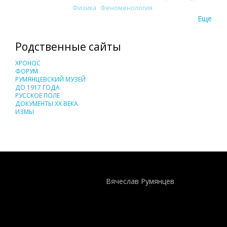
Физика
Феноменология
Еще
Родственные сайты
ХРОНОС
ФОРУМ
РУМЯНЦЕВСКИЙ МУЗЕЙ
ДО 1917 ГОДА
РУССКОЕ ПОЛЕ
ДОКУМЕНТЫ XX ВЕКА
ИЗМЫ
Понятия И Категории - Исторический Проект ХРОНОС
WEB-редактор
Вячеслав Румянцев