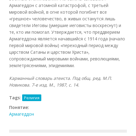
Армагеддон с атомной катастрофой, с третьей
мировой войной, в огне которой погибнет все
«грешное» человечество, в живых останутся лишь
свидетели Иеговы (умершие иеговисты воскреснут) и
те, кто им помогал. Утверждается, что преддверием
Армагеддона является начавшийся с 1914 года (начало
первой мировой войны) «переходный период между
царством Сатаны и царством Христа»,
сопровождаемый мировыми войнами, революциями,
землетрясениями, эпидемиями.
Карманный словарь атеиста. Под общ. ред. М.П.
Новикова. 7-е изд. М., 1987, с. 14.
Tags:
Религия
Понятие:
Армагеддон