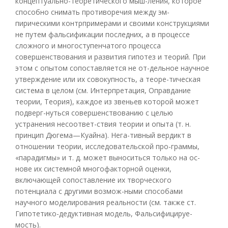
концептуально-теоретического мыш-ления, которое
способно снимать противоречия между эм-
пирическими контрпримерами и своими конструкциями
не путем фальсификации последних, а в процессе
сложного и многоступенчатого процесса
совершенствования и развития гипотез и теорий. При
этом с опытом сопоставляется не от-дельное научное
утверждение или их совокупность, а теоре-тическая
система в целом (см. Интерпретация, Оправдание
теории, Теория), каждое из звеньев которой может
подверг-нуться совершенствованию с целью
устранения несоответ-ствия теории и опыта (т. н.
принцип Дюгема—Куайна). Нега-тивный вердикт в
отношении теории, исследовательской про-граммы,
«парадигмы» и т. д. может выноситься только на ос-
нове их системной многофакторной оценки,
включающей сопоставление их творческого
потенциала с другими возмож-ными способами
научного моделирования реальности (см. также ст.
Гипотетико-дедуктивная модель, Фальсифицируе-
мость).