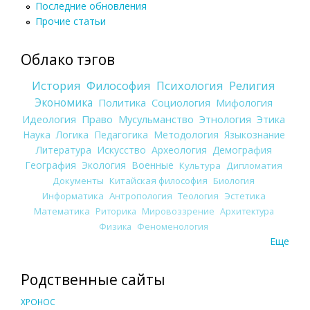
Последние обновления
Прочие статьи
Облако тэгов
История
Философия
Психология
Религия
Экономика
Политика
Социология
Мифология
Идеология
Право
Мусульманство
Этнология
Этика
Наука
Логика
Педагогика
Методология
Языкознание
Литература
Искусство
Археология
Демография
География
Экология
Военные
Культура
Дипломатия
Документы
Китайская философия
Биология
Информатика
Антропология
Теология
Эстетика
Математика
Риторика
Мировоззрение
Архитектура
Физика
Феноменология
Еще
Родственные сайты
ХРОНОС