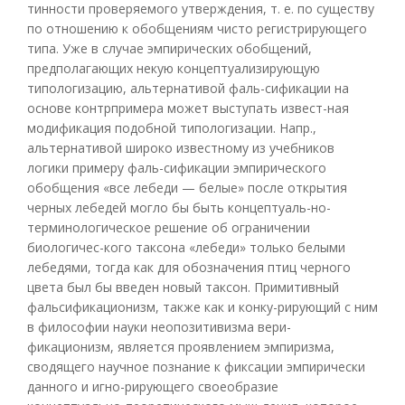
тинности проверяемого утверждения, т. е. по существу
по отношению к обобщениям чисто регистрирующего
типа. Уже в случае эмпирических обобщений,
предполагающих некую концептуализирующую
типологизацию, альтернативой фаль-сификации на
основе контрпримера может выступать извест-ная
модификация подобной типологизации. Напр.,
альтернативой широко известному из учебников
логики примеру фаль-сификации эмпирического
обобщения «все лебеди — белые» после открытия
черных лебедей могло бы быть концептуаль-но-
терминологическое решение об ограничении
биологичес-кого таксона «лебеди» только белыми
лебедями, тогда как для обозначения птиц черного
цвета был бы введен новый таксон. Примитивный
фальсификационизм, также как и конку-рирующий с ним
в философии науки неопозитивизма вери-
фикационизм, является проявлением эмпиризма,
сводящего научное познание к фиксации эмпирически
данного и игно-рирующего своеобразие