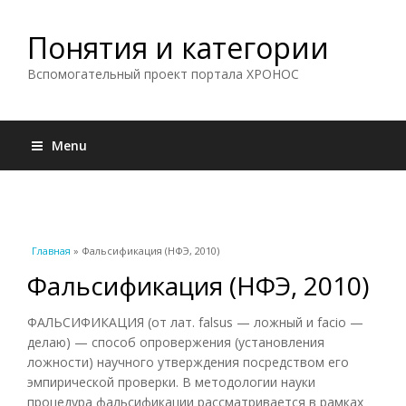
Понятия и категории
Вспомогательный проект портала ХРОНОС
Menu
Вы здесь
Главная
» Фальсификация (НФЭ, 2010)
Фальсификация (НФЭ, 2010)
ФАЛЬСИФИКАЦИЯ (от лат. falsus — ложный и facio —
делаю) — способ опровержения (установления
ложности) научного утверждения посредством его
эмпирической проверки. В методологии науки
процедура фальсификации рассматривается в рамках