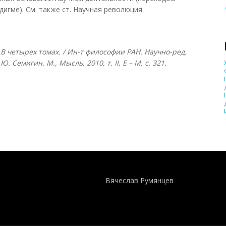
игме). См. также ст. Научная революция.
В четырех томах. / Ин-т философии РАН. Научно-ред.
Г.Ю. Семигин. М., Мысль, 2010, т.
II, Е – М, с. 321.
Понятия И Категории - Исторический Проект ХРОНОС
WEB-редактор
Вячеслав Румянцев