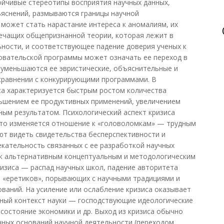
ойчивые стереотипы восприятия научных данных,
ъяснений, размываются границы научной
 может стать нарастание интереса к аномалиям, их
речащих общепризнанной теории, которая лежит в
ности, и соответствующее падение доверия ученых к
довательской программы может означать ее переход в
 уменьшаются ее эвристические, объяснительные и
сравнении с конкурирующими программами. В
са характеризуется быстрым ростом количества
ьшением ее продуктивных применений, увеличением
ным результатом. Психологический аспект кризиса
что изменяется отношение к «головоломкам» — трудным
ают видеть свидетельства бесперспективности и
екательность связанных с ее разработкой научных
 к альтернативным концептуальным и методологическим
ризиса — распад научных школ, падение авторитета
а «еретиков», порывающих с научными традициями и
ваний. На усиление или ослабление кризиса оказывает
рный контекст науки — господствующие идеологические
 состояние экономики и др. Выход из кризиса обычно
чных оснований научной деятельности (переходом