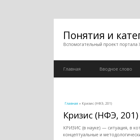
Понятия и кате
Вспомогательный проект портала
Главная
Вводное слово
Вы здесь
Главная
» Кризис (НФЭ, 201)
Кризис (НФЭ, 201)
КРИЗИС (в науке) — ситуация, в к
концептуальные и методологически