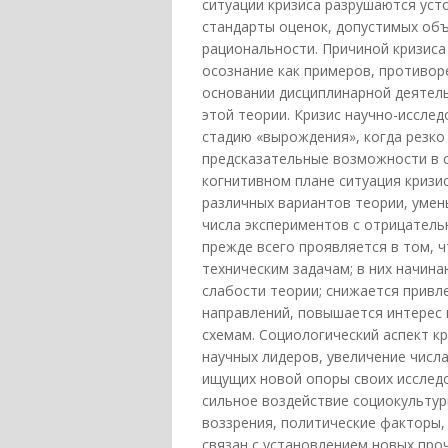
ситуации кризиса разрушаются уст
стандарты оценок, допустимых об
рациональности. Причиной кризиса
осознание как примеров, противо
основании дисциплинарной деятель
этой теории. Кризис научно-иссле
стадию «вырождения», когда резко
предсказательные возможности в 
когнитивном плане ситуация кризи
различных вариантов теории, умен
числа экспериментов с отрицатель
прежде всего проявляется в том, 
техническим задачам; в них начин
слабости теории; снижается привл
направлений, повышается интерес
схемам. Социологический аспект к
научных лидеров, увеличение числ
ищущих новой опоры своих исследо
сильное воздействие социокульту
воззрения, политические факторы,
связан с установлением новых про