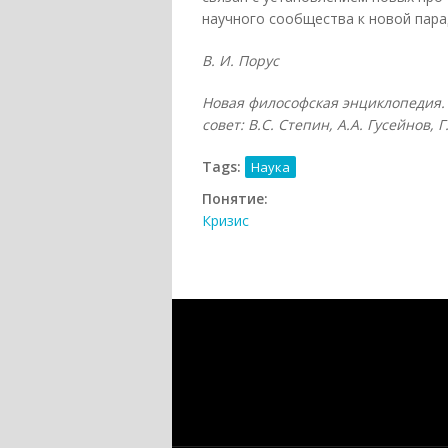
научного сообщества к новой парад
В. И. Порус
Новая философская энциклопедия. 
совет: В.С. Степин, А.А. Гусейнов, 
Tags:
Наука
Понятие:
Кризис