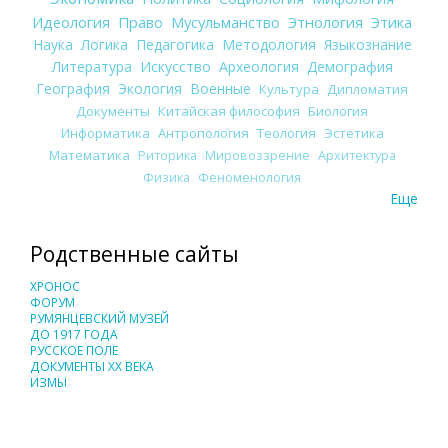
Идеология
Право
Мусульманство
Этнология
Этика
Наука
Логика
Педагогика
Методология
Языкознание
Литература
Искусство
Археология
Демография
География
Экология
Военные
Культура
Дипломатия
Документы
Китайская философия
Биология
Информатика
Антропология
Теология
Эстетика
Математика
Риторика
Мировоззрение
Архитектура
Физика
Феноменология
Еще
Родственные сайты
ХРОНОС
ФОРУМ
РУМЯНЦЕВСКИЙ МУЗЕЙ
ДО 1917 ГОДА
РУССКОЕ ПОЛЕ
ДОКУМЕНТЫ XX ВЕКА
ИЗМЫ